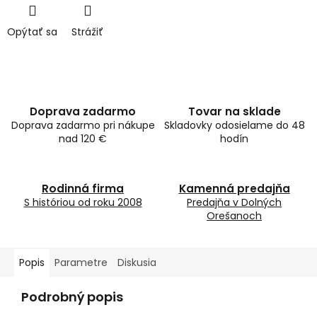
Opýtať sa
Strážiť
Doprava zadarmo
Tovar na sklade
Doprava zadarmo pri nákupe
Skladovky odosielame do 48
nad 120 €
hodín
Rodinná firma
Kamenná predajňa
S históriou od roku 2008
Predajňa v Dolných
Orešanoch
Popis
Parametre
Diskusia
Podrobný popis