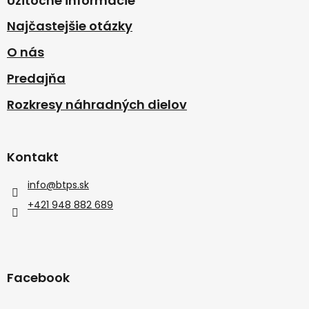
Užitočné informácie
Najčastejšie otázky
O nás
Predajňa
Rozkresy náhradných dielov
Kontakt
info
@
btps.sk
+421 948 882 689
Facebook