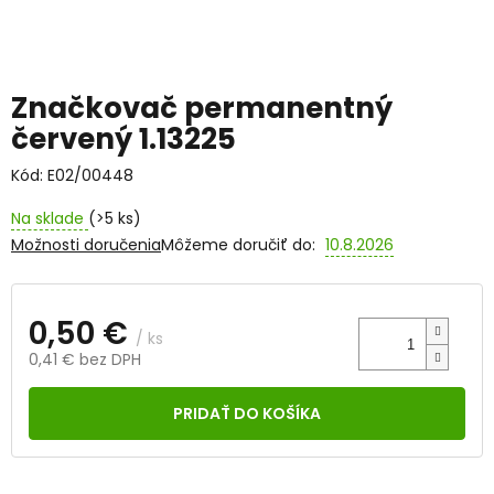
Značkovač permanentný
červený 1.13225
Kód:
E02/00448
Na sklade
(>5 ks)
Možnosti doručenia
Môžeme doručiť do:
10.8.2026
0,50 €
/ ks
0,41 € bez DPH
Jednotková
cena:
PRIDAŤ DO KOŠÍKA