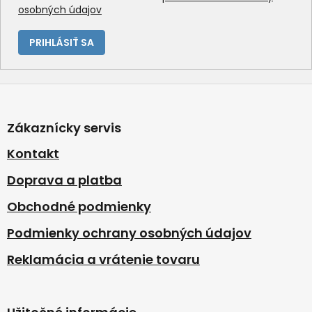
osobných údajov
PRIHLÁSIŤ SA
Z
á
p
Zákaznícky servis
ä
t
Kontakt
i
Doprava a platba
e
Obchodné podmienky
Podmienky ochrany osobných údajov
Reklamácia a vrátenie tovaru