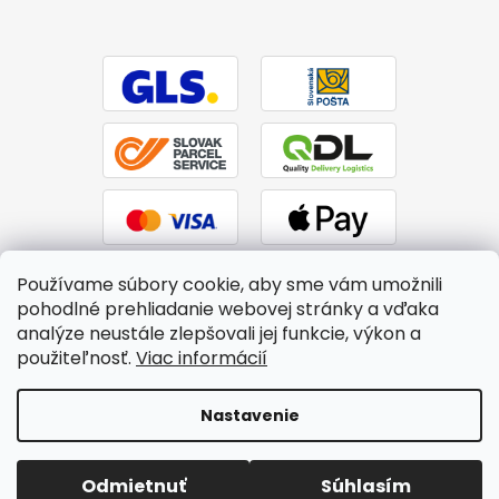
Používame súbory cookie, aby sme vám umožnili
pohodlné prehliadanie webovej stránky a vďaka
analýze neustále zlepšovali jej funkcie, výkon a
použiteľnosť.
Viac informácií
Vytvoril Shoptet
|
Upravil Balkys
Nastavenie
Copyright 2026
BTPS.sk
. Všetky práva vyhradené.
Upraviť
Odmietnuť
Súhlasím
nastavenie cookies