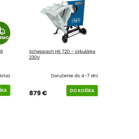
Z
ARMO
A
vá
Scheppach HS 720 - cirkulárka
D
230V
A
dotaz
Doručenie do 4-7 dní
R
ÍKA
DO KOŠÍKA
879 €
M
O