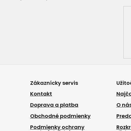
Z
á
p
Zákaznícky servis
Užito
ä
t
Kontakt
Najča
i
Doprava a platba
O ná
e
Obchodné podmienky
Pred
Podmienky ochrany
Rozk