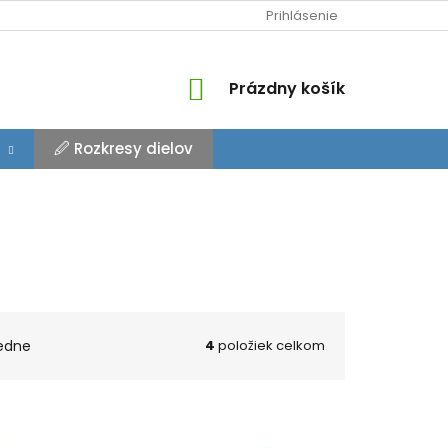
Prihlásenie
NÁKUPNÝ
Prázdny košík
KOŠÍK
🖉 Rozkresy dielov
edne
4
položiek celkom