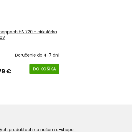
heppach HS 720 - cirkulárka
0V
Doručenie do 4-7 dní
DO KOŠÍKA
79 €
O
v
l
á
d
a
c
i
ových produktoch na našom e-shope.