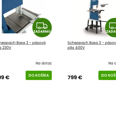
Z
ZADARMO
ZAD
A
heppach Basa 3 - pásová
Scheppach Basa 3 - páso
D
la 230V
píla 400V
A
Na dotaz
Na 
R
DO KOŠÍKA
DO KOŠ
99 €
799 €
M
O