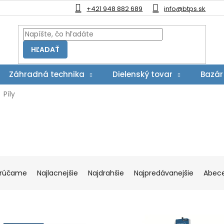
+421 948 882 689
info@btps.sk
HĽADAŤ
Záhradná technika
Dielenský tovar
Bazár
Píly
rúčame
Najlacnejšie
Najdrahšie
Najpredávanejšie
Abec