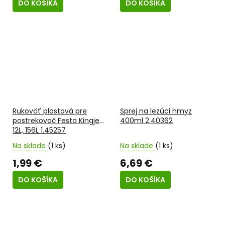
DO KOŠÍKA
DO KOŠÍKA
Rukoväť plastová pre
Sprej na lezúci hmyz
postrekovač Festa Kingjet
400ml 2.40362
12L, 156L 1.45257
Na sklade
(1 ks)
Na sklade
(1 ks)
1,99 €
6,69 €
DO KOŠÍKA
DO KOŠÍKA