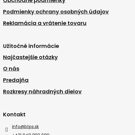
Obchodné podmienky
Podmienky ochrany osobných údajov
Reklamácia a vrátenie tovaru
Užitočné informácie
Najčastejšie otázky
O nás
Predajňa
Rozkresy náhradných dielov
Kontakt
info
@
btps.sk