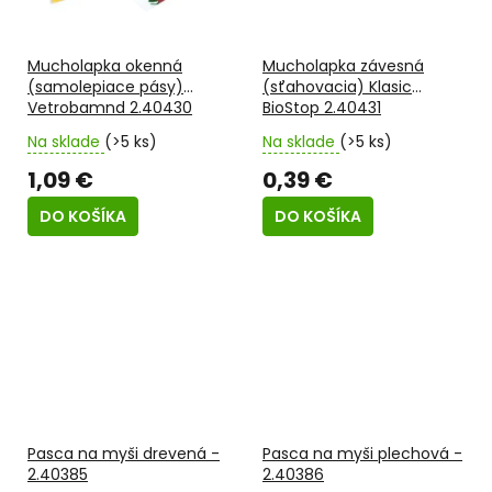
Mucholapka okenná
Mucholapka závesná
(samolepiace pásy)
(sťahovacia) Klasic
Vetrobamnd 2.40430
BioStop 2.40431
Na sklade
(>5 ks)
Na sklade
(>5 ks)
1,09 €
0,39 €
DO KOŠÍKA
DO KOŠÍKA
Pasca na myši drevená -
Pasca na myši plechová -
2.40385
2.40386