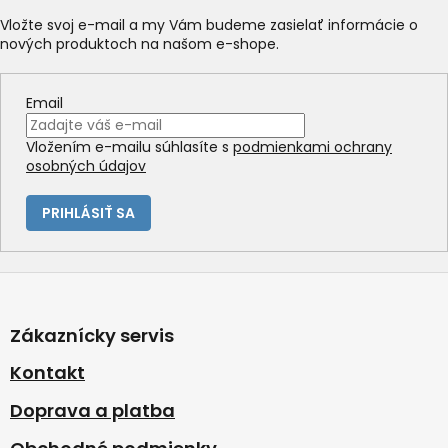
i
Vložte svoj e-mail a my Vám budeme zasielať informácie o
e
nových produktoch na našom e-shope.
p
r
v
Email
k
y
Vložením e-mailu súhlasíte s
podmienkami ochrany
v
osobných údajov
ý
p
i
PRIHLÁSIŤ SA
s
u
Z
á
p
Zákaznícky servis
ä
t
Kontakt
i
Doprava a platba
e