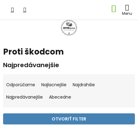
Prejsť
NÁKU
na
obsah
KOŠÍK
Proti škodcom
Najpredávanejšie
R
a
Odporúčame
Najlacnejšie
Najdrahšie
d
e
Najpredávanejšie
Abecedne
n
i
e
OTVORIŤ FILTER
p
r
V