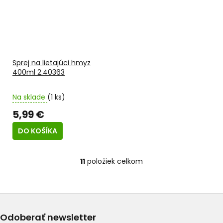
Sprej na lietajúci hmyz
400ml 2.40363
Na sklade
(1 ks)
5,99 €
DO KOŠÍKA
11
položiek celkom
O
v
l
á
d
a
Odoberať newsletter
c