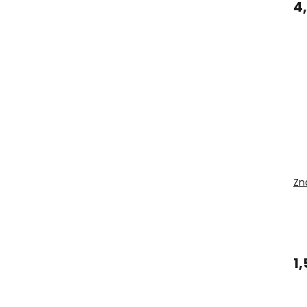
4
Zn
1