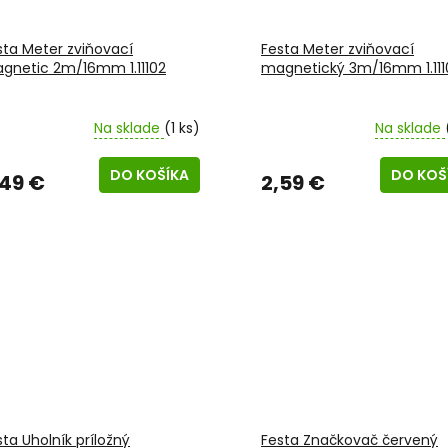
sta Meter zviňovací
Festa Meter zviňovací
gnetic 2m/16mm 1.11102
magnetický 3m/16mm 1.111
Na sklade
(1 ks)
Na sklade
DO KOŠÍKA
DO KOŠ
,49 €
2,59 €
sta Uholník príložný
Festa Značkovač červený