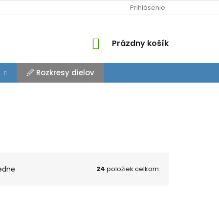
Prihlásenie
NÁKUPNÝ
Prázdny košík
KOŠÍK
🖉 Rozkresy dielov
edne
24
položiek celkom