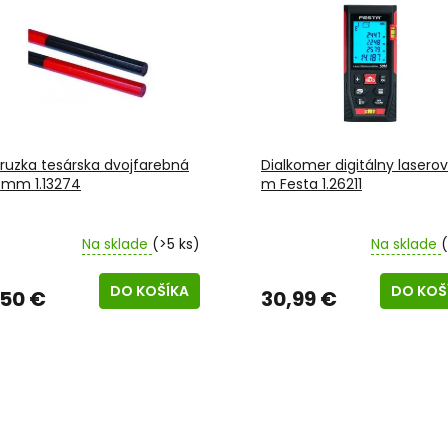
ruzka tesárska dvojfarebná
Dialkomer digitálny lasero
5mm 1.13274
m Festa 1.26211
Na sklade
(>5 ks)
Na sklade
(
DO KOŠÍKA
DO KOŠ
,50 €
30,99 €