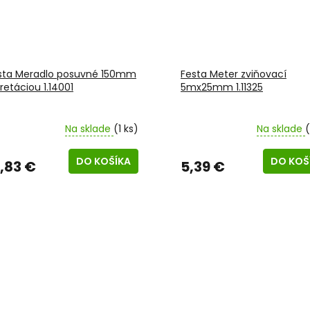
sta Meradlo posuvné 150mm
Festa Meter zviňovací
retáciou 1.14001
5mx25mm 1.11325
Na sklade
(1 ks)
Na sklade
(
DO KOŠÍKA
DO KOŠ
3,83 €
5,39 €