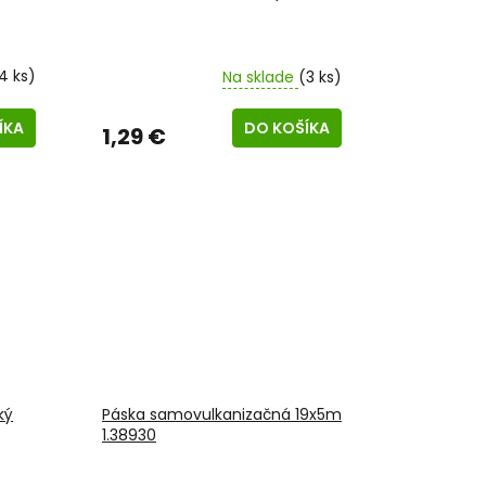
4 ks)
Na sklade
(3 ks)
ÍKA
DO KOŠÍKA
1,29 €
ký
Páska samovulkanizačná 19x5m
1.38930