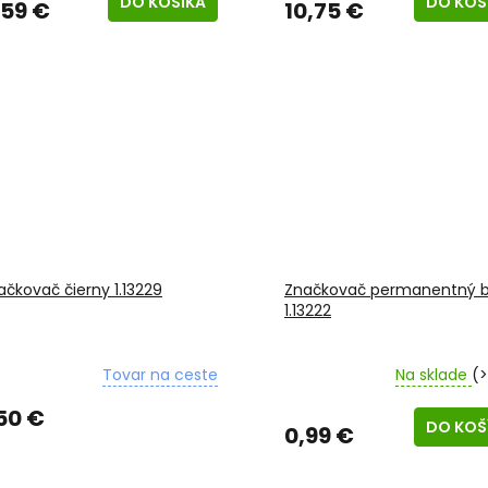
DO KOŠÍKA
DO KOŠ
,59 €
10,75 €
ačkovač čierny 1.13229
Značkovač permanentný b
1.13222
Tovar na ceste
Na sklade
(>
,50 €
DO KOŠ
0,99 €