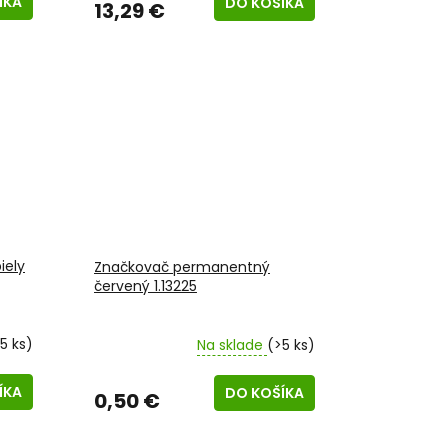
ÍKA
DO KOŠÍKA
13,29 €
iely
Značkovač permanentný
červený 1.13225
5 ks)
Na sklade
(>5 ks)
ÍKA
DO KOŠÍKA
0,50 €