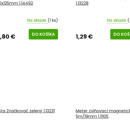
0x125mm 1.14492
1.13228
Na sklade
(1 ks)
Na sklade
(
DO KOŠÍKA
DO KOŠ
2,80 €
1,29 €
sta Značkovač zelený 1.13231
Meter zviňovací magnetic
5m/19mm 1.11105