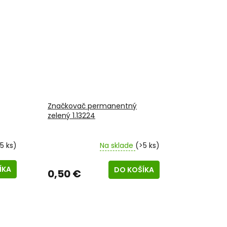
Značkovač permanentný
zelený 1.13224
5 ks)
Na sklade
(>5 ks)
ÍKA
DO KOŠÍKA
0,50 €