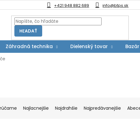
+421 948 882 689
info@btps.sk
HĽADAŤ
Záhradná technika
Dielenský tovar
Bazár
ače
rúčame
Najlacnejšie
Najdrahšie
Najpredávanejšie
Abec