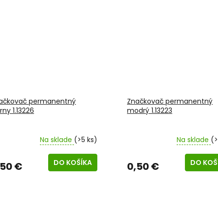
ačkovač permanentný
Značkovač permanentný
rny 1.13226
modrý 1.13223
Na sklade
(>5 ks)
Na sklade
(>
DO KOŠÍKA
DO KOŠ
,50 €
0,50 €
O
v
l