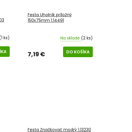
Festa Uholník príložný
03
150x75mm 1.14491
(1 ks)
Na sklade
(2 ks)
ÍKA
DO KOŠÍKA
7,19 €
Festa Značkovač modrý 1.13230