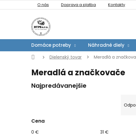
Prejsť
O nás
Doprava a platba
Kontakty
na
obsah
Domáce potreby
Náhradné diely
Domov
Dielenský tovar
Meradlá a značkov
Meradlá a značkovače
Najpredávanejšie
B
R
o
a
Odpo
č
d
n
e
Cena
V
ý
n
ý
p
i
0
€
31
€