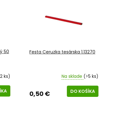
vý 50
Festa Ceruzka tesárska 1.13270
2 ks)
Na sklade
(>5 ks)
ÍKA
DO KOŠÍKA
0,50 €