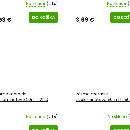
Na sklade
(2 ks)
Na sklade
(
DO KOŠÍKA
DO KOŠ
53 €
3,69 €
smo meracie
Pásmo meracie
lolaminátové 20m 1.12120
sklolaminátové 50m 1.12150
Na sklade
(2 ks)
Na sklade
(