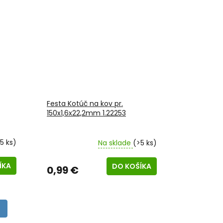
Festa Kotúč na kov pr.
150x1,6x22,2mm 1.22253
5 ks)
Na sklade
(>5 ks)
ÍKA
DO KOŠÍKA
0,99 €