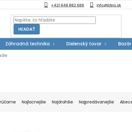
+421 948 882 689
info@btps.sk
HĽADAŤ
Záhradná technika
Dielenský tovar
Bazár
adie
rúčame
Najlacnejšie
Najdrahšie
Najpredávanejšie
Abec