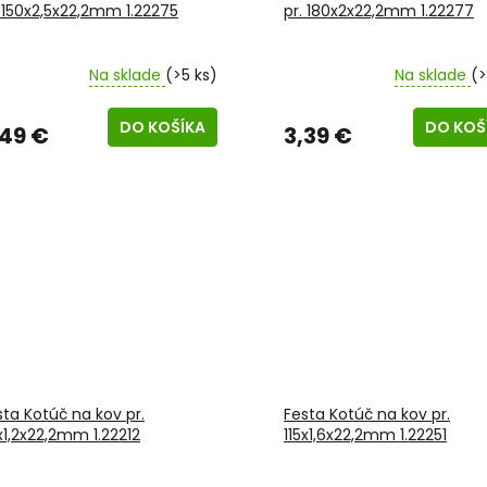
. 150x2,5x22,2mm 1.22275
pr. 180x2x22,2mm 1.22277
Na sklade
(>5 ks)
Na sklade
(>
DO KOŠÍKA
DO KOŠ
,49 €
3,39 €
sta Kotúč na kov pr.
Festa Kotúč na kov pr.
5x1,2x22,2mm 1.22212
115x1,6x22,2mm 1.22251