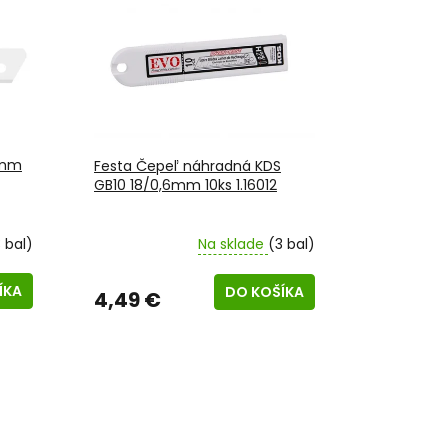
8mm
Festa Čepeľ náhradná KDS
GB10 18/0,6mm 10ks 1.16012
 bal)
Na sklade
(3 bal)
ÍKA
DO KOŠÍKA
4,49 €