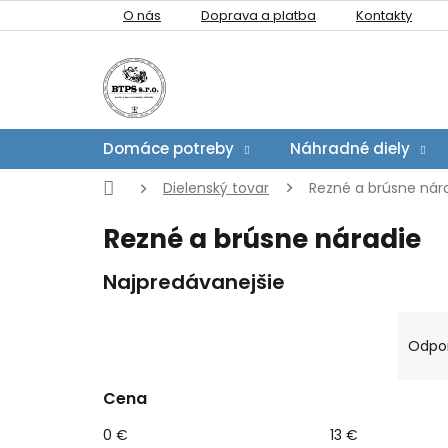
Prejsť
O nás
Doprava a platba
Kontakty
na
obsah
Domáce potreby
Náhradné diely
Domov
Dielenský tovar
Rezné a brúsne nár
Rezné a brúsne náradie
Najpredávanejšie
B
R
o
a
Odpo
č
d
n
e
Cena
V
ý
n
ý
p
i
0
€
13
€