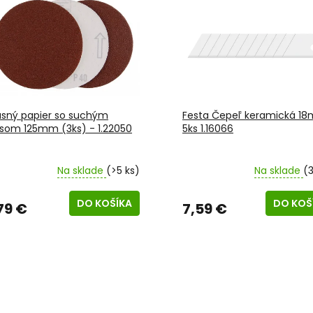
usný papier so suchým
Festa Čepeľ keramická 1
psom 125mm (3ks) - 1.22050
5ks 1.16066
Na sklade
(>5 ks)
Na sklade
(3
DO KOŠÍKA
DO KOŠ
79 €
7,59 €