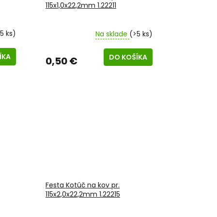
115x1,0x22,2mm 1.22211
5 ks)
Na sklade
(>5 ks)
ÍKA
DO KOŠÍKA
0,50 €
Festa Kotúč na kov pr.
115x2,0x22,2mm 1.22215