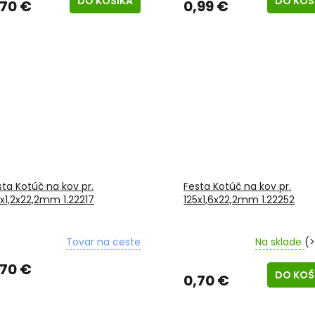
DO KOŠÍKA
DO KOŠ
,70 €
0,99 €
sta Kotúč na kov pr.
Festa Kotúč na kov pr.
5x1,2x22,2mm 1.22217
125x1,6x22,2mm 1.22252
Tovar na ceste
Na sklade
(>
,70 €
DO KOŠ
0,70 €