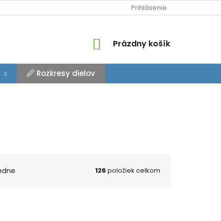
Prihlásenie
NÁKUPNÝ
Prázdny košík
KOŠÍK
🖉 Rozkresy dielov
edne
126
položiek celkom