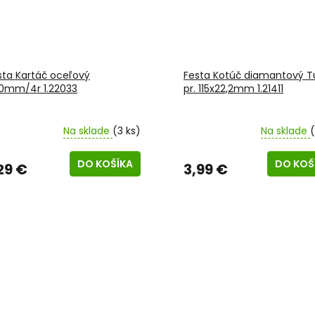
sta Kartáč oceľový
Festa Kotúč diamantový T
0mm/4r 1.22033
pr. 115x22,2mm 1.21411
Na sklade
(3 ks)
Na sklade
(
DO KOŠÍKA
DO KOŠ
29 €
3,99 €