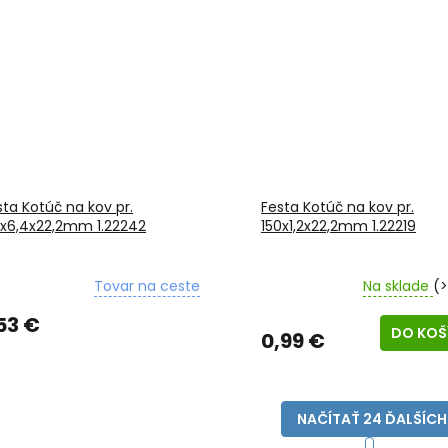
sta Kotúč na kov pr.
Festa Kotúč na kov pr.
5x6,4x22,2mm 1.22242
150x1,2x22,2mm 1.22219
Tovar na ceste
Na sklade
(>
53 €
DO KOŠ
0,99 €
NAČÍTAŤ 24 ĎALŠÍCH
S