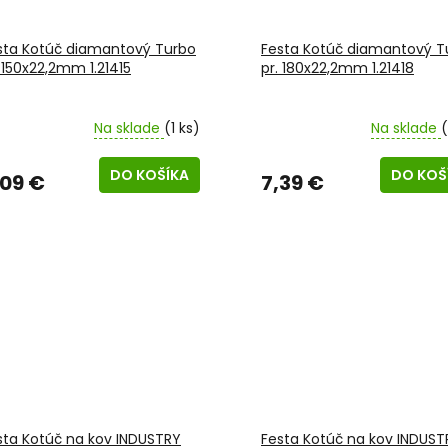
sta Kotúč diamantový Turbo
Festa Kotúč diamantový T
. 150x22,2mm 1.21415
pr. 180x22,2mm 1.21418
Na sklade
(1 ks)
Na sklade
(
DO KOŠÍKA
DO KOŠ
,09 €
7,39 €
sta Kotúč na kov INDUSTRY
Festa Kotúč na kov INDUST