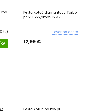
urbo
Festa Kotúč diamantový Turbo
pr. 230x22,2mm 1.21423
3 ks)
Tovar na ceste
12,99 €
ÍKA
RY
Festa Kotúč na kov pr.