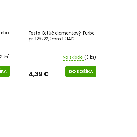
urbo
Festa Kotúč diamantový Turbo
pr. 125x22,2mm 1.21412
3 ks)
Na sklade
(3 ks)
ÍKA
DO KOŠÍKA
4,39 €