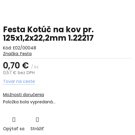
Festa Kotúč na kov pr.
125x1,2x22,2mm 1.22217
Kód:
E02/00048
Značka:
Festa
0,70 €
/ ks
0,57 € bez DPH
Jednotková
Tovar na ceste
cena:
Možnosti doručenia
Položka bola vypredaná…
Opýtať sa
Strážiť