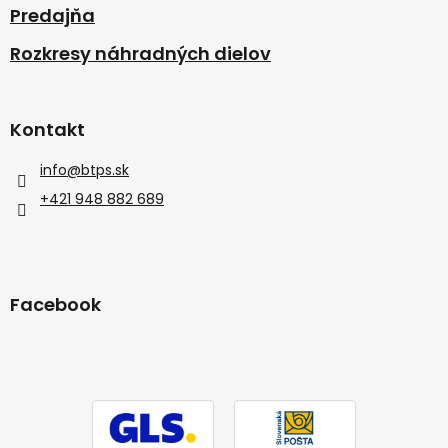
Predajňa
Rozkresy náhradných dielov
Kontakt
info
@
btps.sk
+421 948 882 689
Facebook