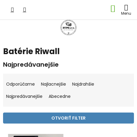
Prejsť
NÁKU
na
obsah
KOŠÍK
Batérie Riwall
Najpredávanejšie
R
a
Odporúčame
Najlacnejšie
Najdrahšie
d
e
Najpredávanejšie
Abecedne
n
i
e
OTVORIŤ FILTER
p
r
V