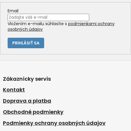
r
v
Email
k
y
Vložením e-mailu súhlasíte s
podmienkami ochrany
v
osobných údajov
ý
p
i
PRIHLÁSIŤ SA
s
u
Z
á
p
Zákaznícky servis
ä
t
Kontakt
i
Doprava a platba
e
Obchodné podmienky
Podmienky ochrany osobných údajov