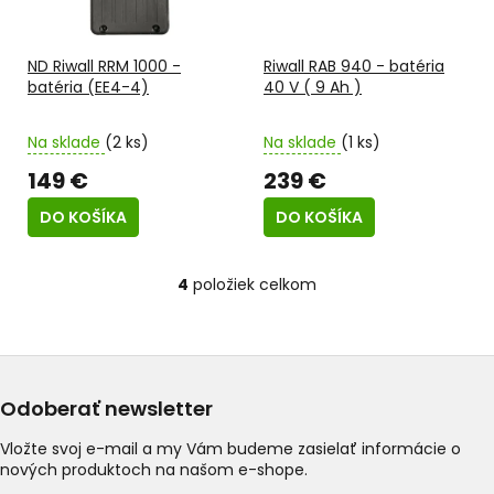
ND Riwall RRM 1000 -
Riwall RAB 940 - batéria
batéria (EE4-4)
40 V ( 9 Ah )
Na sklade
(2 ks)
Na sklade
(1 ks)
149 €
239 €
DO KOŠÍKA
DO KOŠÍKA
4
položiek celkom
O
v
l
á
d
a
Odoberať newsletter
c
i
Vložte svoj e-mail a my Vám budeme zasielať informácie o
e
nových produktoch na našom e-shope.
p