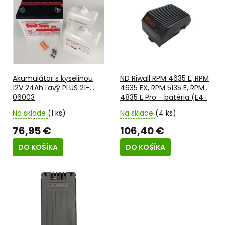
o
ý
d
p
u
i
k
s
t
p
o
r
v
o
Akumulátor s kyselinou
ND Riwall RPM 4635 E, RPM
d
12V 24Ah ľavý PLUS 21-
4635 EX, RPM 5135 E, RPM
u
06003
4835 E Pro - batéria (E4-
k
1)
t
Na sklade
(1 ks)
Na sklade
(4 ks)
o
76,95 €
106,40 €
v
DO KOŠÍKA
DO KOŠÍKA