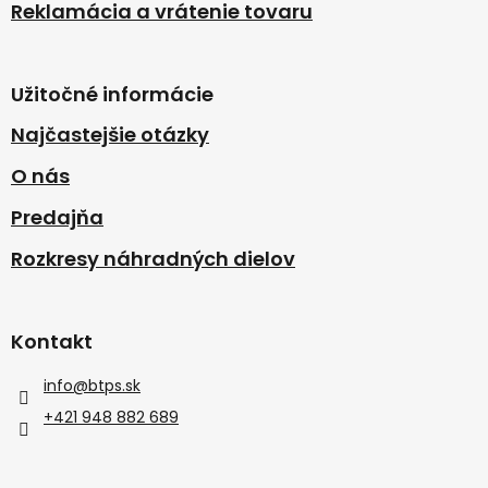
Reklamácia a vrátenie tovaru
Užitočné informácie
Najčastejšie otázky
O nás
Predajňa
Rozkresy náhradných dielov
Kontakt
info
@
btps.sk
+421 948 882 689