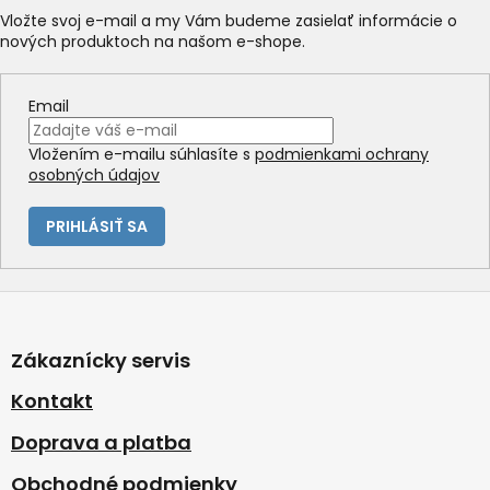
i
Vložte svoj e-mail a my Vám budeme zasielať informácie o
e
nových produktoch na našom e-shope.
p
r
v
Email
k
y
Vložením e-mailu súhlasíte s
podmienkami ochrany
v
osobných údajov
ý
p
i
PRIHLÁSIŤ SA
s
u
Z
á
p
Zákaznícky servis
ä
t
Kontakt
i
Doprava a platba
e
Obchodné podmienky