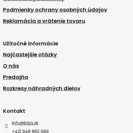
Podmienky ochrany osobných údajov
Reklamácia a vrátenie tovaru
Užitočné informácie
Najčastejšie otázky
O nás
Predajňa
Rozkresy náhradných dielov
Kontakt
info
@
btps.sk
+421 948 882 689