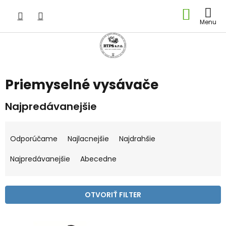
Prejsť
NÁKU
na
obsah
KOŠÍK
Priemyselné vysávače
Najpredávanejšie
R
a
Odporúčame
Najlacnejšie
Najdrahšie
d
e
Najpredávanejšie
Abecedne
n
i
e
OTVORIŤ FILTER
p
r
V