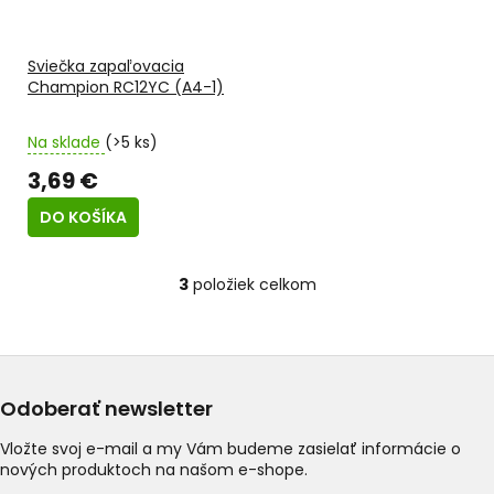
Sviečka zapaľovacia
Champion RC12YC (A4-1)
Na sklade
(>5 ks)
3,69 €
DO KOŠÍKA
3
položiek celkom
O
v
l
á
d
a
Odoberať newsletter
c
i
Vložte svoj e-mail a my Vám budeme zasielať informácie o
e
nových produktoch na našom e-shope.
p