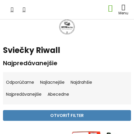
Prejsť
NÁKU
na
obsah
KOŠÍK
Sviečky Riwall
Najpredávanejšie
R
a
Odporúčame
Najlacnejšie
Najdrahšie
d
e
Najpredávanejšie
Abecedne
n
i
e
OTVORIŤ FILTER
p
r
V