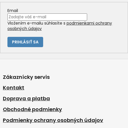
r
v
Email
k
y
Vložením e-mailu súhlasíte s
podmienkami ochrany
v
osobných údajov
ý
p
i
PRIHLÁSIŤ SA
s
u
Z
á
p
Zákaznícky servis
ä
t
Kontakt
i
Doprava a platba
e
Obchodné podmienky
Podmienky ochrany osobných údajov