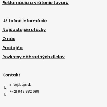
Reklamácia a vrátenie tovaru
Užitočné informácie
Najčastejšie otázky
O nás
Predajňa
Rozkresy náhradných dielov
Kontakt
info
@
btps.sk
+421 948 882 689