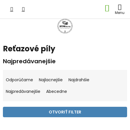
Prejsť
NÁKU
na
obsah
KOŠÍK
Reťazové píly
Najpredávanejšie
R
a
Odporúčame
Najlacnejšie
Najdrahšie
d
e
Najpredávanejšie
Abecedne
n
i
e
OTVORIŤ FILTER
p
r
V