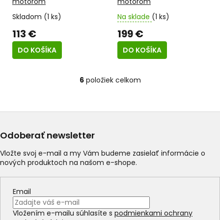
motorom
motorom
R
M
O
Skladom
(1 ks)
Na sklade
(1 ks)
113 €
199 €
DO KOŠÍKA
DO KOŠÍKA
6
položiek celkom
O
v
l
á
d
a
Odoberať newsletter
c
i
Vložte svoj e-mail a my Vám budeme zasielať informácie o
e
nových produktoch na našom e-shope.
p
r
v
Email
k
y
Vložením e-mailu súhlasíte s
podmienkami ochrany
v