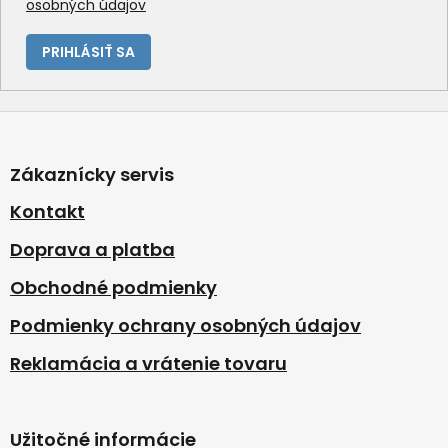
osobných údajov
ý
p
i
PRIHLÁSIŤ SA
s
u
Z
á
p
Zákaznícky servis
ä
t
Kontakt
i
Doprava a platba
e
Obchodné podmienky
Podmienky ochrany osobných údajov
Reklamácia a vrátenie tovaru
Užitočné informácie