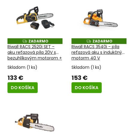
o
ý
d
p
u
i
k
s
t
p
o
r
v
o
ZADARMO
ZADARMO
Z
Z
A
A
Riwall RACS 2520i SET -
Riwall RACS 3540i - píla
d
D
D
aku reťazová píla 20V s
reťazová aku s indukčným
u
A
A
bezuhlíkovým motorom +
motorm 40 V
R
R
k
M
M
4Ah batéria + nabíjačka
t
O
O
Skladom
(1 ks)
Skladom
(1 ks)
o
133 €
153 €
v
DO KOŠÍKA
DO KOŠÍKA