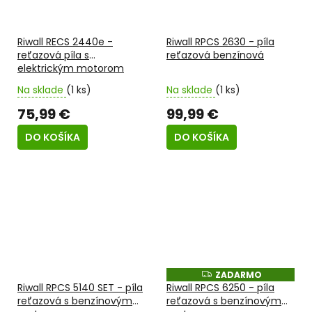
Riwall RECS 2440e -
Riwall RPCS 2630 - píla
reťazová píla s
reťazová benzínová
elektrickým motorom
Na sklade
(1 ks)
Na sklade
(1 ks)
75,99 €
99,99 €
DO KOŠÍKA
DO KOŠÍKA
ZADARMO
Z
A
Riwall RPCS 5140 SET - píla
Riwall RPCS 6250 - píla
D
reťazová s benzínovým
reťazová s benzínovým
A