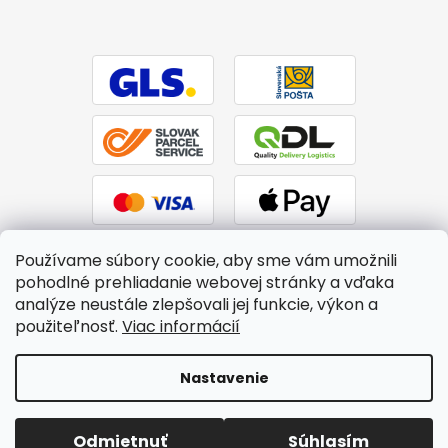
Používame súbory cookie, aby sme vám umožnili
pohodlné prehliadanie webovej stránky a vďaka
analýze neustále zlepšovali jej funkcie, výkon a
použiteľnosť.
Viac informácií
Vytvoril Shoptet
|
Upravil Balkys
Nastavenie
Copyright 2026
BTPS.sk
. Všetky práva vyhradené.
Upraviť
Odmietnuť
Súhlasím
nastavenie cookies