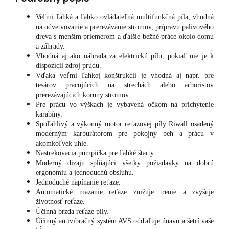
Veľmi ľahká a ľahko ovládateľná multifunkčná píla, vhodná
na odvetvovanie a prerezávanie stromov, prípravu palivového
dreva s menším priemerom a ďalšie bežné práce okolo domu
a záhrady.
Vhodná aj ako náhrada za elektrickú pílu, pokiaľ nie je k
dispozícii zdroj prúdu.
Vďaka veľmi ľahkej konštrukcii je vhodná aj napr. pre
tesárov pracujúcich na strechách alebo arboristov
prerezávajúcich koruny stromov.
Pre prácu vo výškach je vybavená očkom na prichytenie
karabíny.
Spoľahlivý a výkonný motor reťazovej píly Riwall osadený
moderným karburátorom pre pokojný beh a prácu v
akomkoľvek uhle.
Nastrekovacia pumpička pre ľahké štarty.
Moderný dizajn spĺňajúci všetky požiadavky na dobrú
ergonómiu a jednoduchú obsluhu.
Jednoduché napínanie reťaze.
Automatické mazanie reťaze znižuje trenie a zvyšuje
životnosť reťaze.
Účinná brzda reťaze píly.
Účinný antivibračný systém AVS odďaľuje únavu a šetrí vaše