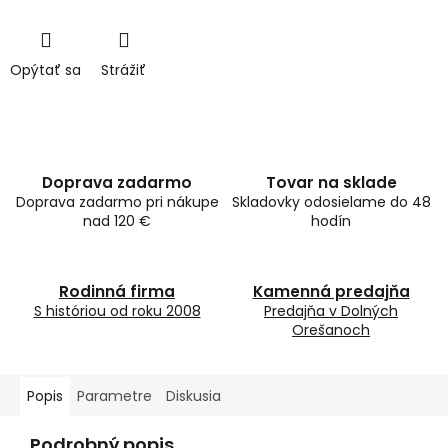
Opýtať sa
Strážiť
Doprava zadarmo
Tovar na sklade
Doprava zadarmo pri nákupe
Skladovky odosielame do 48
nad 120 €
hodín
Rodinná firma
Kamenná predajňa
S históriou od roku 2008
Predajňa v Dolných
Orešanoch
Popis
Parametre
Diskusia
Podrobný popis