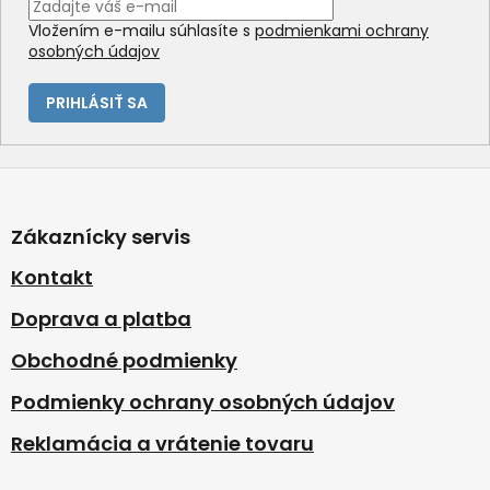
Vložením e-mailu súhlasíte s
podmienkami ochrany
osobných údajov
PRIHLÁSIŤ SA
Z
á
p
Zákaznícky servis
ä
t
Kontakt
i
Doprava a platba
e
Obchodné podmienky
Podmienky ochrany osobných údajov
Reklamácia a vrátenie tovaru