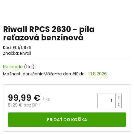
Riwall RPCS 2630 - píla
reťazová benzínová
Kód:
E01/01176
Značka:
Riwall
Na sklade
(1 ks)
Možnosti doručenia
Môžeme doručiť do:
10.8.2026
99,99 €
/ ks
81,29 € bez DPH
Jednotková
cena:
PRIDAŤ DO KOŠÍKA