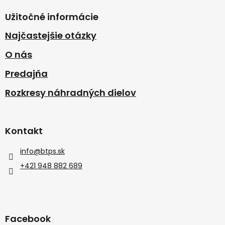
Užitočné informácie
Najčastejšie otázky
O nás
Predajňa
Rozkresy náhradných dielov
Kontakt
info
@
btps.sk
+421 948 882 689
Facebook