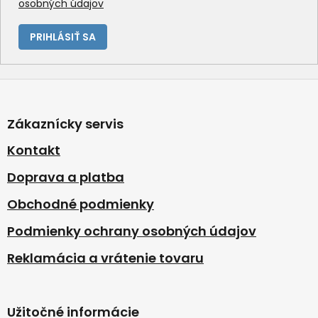
osobných údajov
ý
p
i
PRIHLÁSIŤ SA
s
u
Z
á
p
Zákaznícky servis
ä
t
Kontakt
i
Doprava a platba
e
Obchodné podmienky
Podmienky ochrany osobných údajov
Reklamácia a vrátenie tovaru
Užitočné informácie