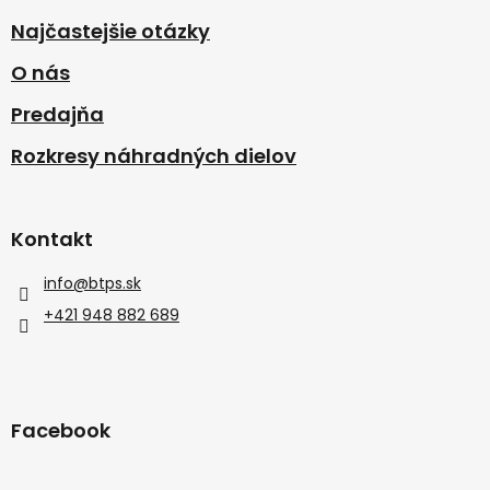
Najčastejšie otázky
O nás
Predajňa
Rozkresy náhradných dielov
Kontakt
info
@
btps.sk
+421 948 882 689
Facebook