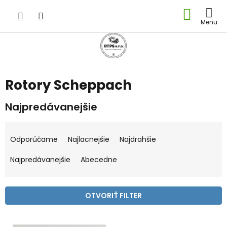
Prejsť
NÁKU
na
obsah
KOŠÍK
Rotory Scheppach
Najpredávanejšie
R
a
Odporúčame
Najlacnejšie
Najdrahšie
d
e
Najpredávanejšie
Abecedne
n
i
e
OTVORIŤ FILTER
p
r
V