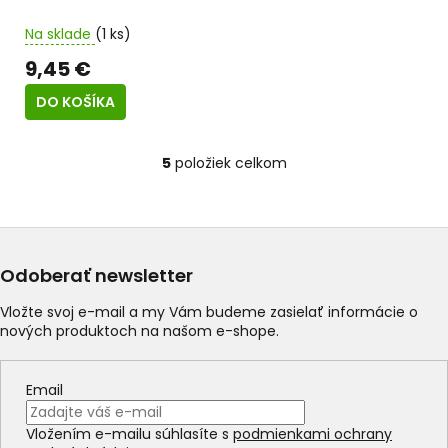
Na sklade
(1 ks)
9,45 €
DO KOŠÍKA
5
položiek celkom
O
v
l
á
d
a
Odoberať newsletter
c
i
Vložte svoj e-mail a my Vám budeme zasielať informácie o
e
nových produktoch na našom e-shope.
p
r
v
Email
k
y
Vložením e-mailu súhlasíte s
podmienkami ochrany
v