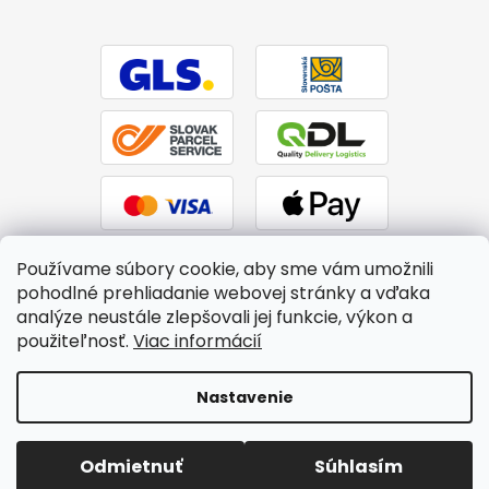
Používame súbory cookie, aby sme vám umožnili
pohodlné prehliadanie webovej stránky a vďaka
analýze neustále zlepšovali jej funkcie, výkon a
použiteľnosť.
Viac informácií
Vytvoril Shoptet
|
Upravil Balkys
Nastavenie
Copyright 2026
BTPS.sk
. Všetky práva vyhradené.
Upraviť
Odmietnuť
Súhlasím
nastavenie cookies