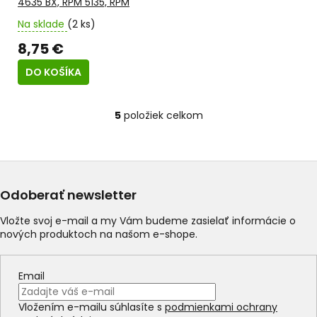
4635 BX, RPM 5135, RPM
5135 B, RPM 5135 BX, RPM
Na sklade
(2 ks)
5135 E, RPM 5140 V, RPM
5355, RALM 4640 SPi,
8,75 €
MYARD BS 51-13 - pastorok
pravý (B3-4)
DO KOŠÍKA
5
položiek celkom
O
v
l
á
d
a
Odoberať newsletter
c
i
Vložte svoj e-mail a my Vám budeme zasielať informácie o
e
nových produktoch na našom e-shope.
p
r
v
Email
k
y
Vložením e-mailu súhlasíte s
podmienkami ochrany
v