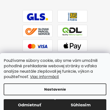
Používame súbory cookie, aby sme vám umožnili
pohodlné prehliadanie webovej stránky a vďaka
analýze neustále zlepšovali jej funkcie, výkon a
použiteľnosť.
Viac informácií
Vytvoril Shoptet
|
Upravil Balkys
Nastavenie
Copyright 2026
BTPS.sk
. Všetky práva vyhradené.
Upraviť
Odmietnuť
Súhlasím
nastavenie cookies