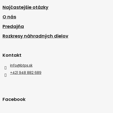
Najčastejšie otázky
O nás
Predajňa
Rozkresy náhradných dielov
Kontakt
info
@
btps.sk
+421 948 882 689
Facebook