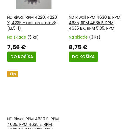
ND Riwall RPM 4220, 4220
ND Riwall RPM 4630 B, RPM
X, 4235 - pastorok pravý
4635, RPM 4635 E, RPM
(EE5-1)
4635 BX, RPM 5135, RPM
5135 B, RPM 5135 BX, RPM
Na sklade
(5 ks)
Na sklade
(3 ks)
5135 E, RPM 5140 V, RPM
5355, RALM 4640 SPi,
7,56 €
8,75 €
MYARD BS 51-13 - pastorok
ľavý (B3-5)
DO KOŠÍKA
DO KOŠÍKA
Tip
ND Riwall RPM 4630 B, RPM
4635, RPM 4635 E, RPM