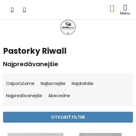
Prejsť
NÁKU
na
obsah
KOŠÍK
Pastorky Riwall
Najpredávanejšie
R
a
Odporúčame
Najlacnejšie
Najdrahšie
d
e
Najpredávanejšie
Abecedne
n
i
e
OTVORIŤ FILTER
p
r
V