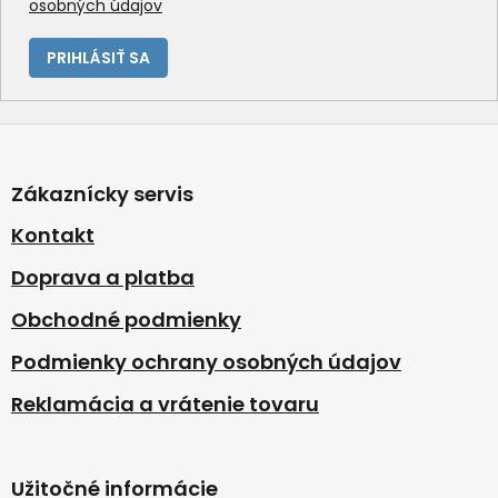
osobných údajov
ý
p
i
PRIHLÁSIŤ SA
s
u
Z
á
p
Zákaznícky servis
ä
t
Kontakt
i
Doprava a platba
e
Obchodné podmienky
Podmienky ochrany osobných údajov
Reklamácia a vrátenie tovaru
Užitočné informácie