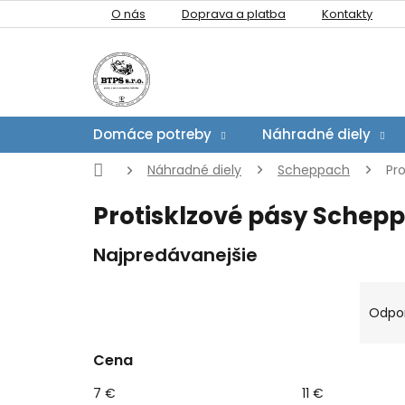
Prejsť
O nás
Doprava a platba
Kontakty
na
obsah
Domáce potreby
Náhradné diely
Domov
Náhradné diely
Scheppach
Pro
Protisklzové pásy Schep
Najpredávanejšie
B
R
o
a
Odpo
č
d
n
e
Cena
V
ý
n
ý
p
i
7
€
11
€