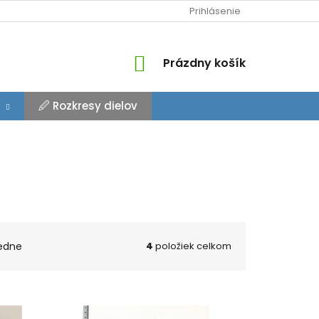
Prihlásenie
NÁKUPNÝ
Prázdny košík
KOŠÍK
🖉 Rozkresy dielov
edne
4
položiek celkom