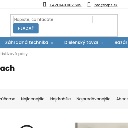
+421 948 882 689
info@btps.sk
HĽADAŤ
Záhradná technika
Dielenský tovar
Bazár
tisklzové pásy
pach
rúčame
Najlacnejšie
Najdrahšie
Najpredávanejšie
Abec