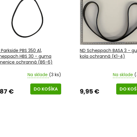
 Parkside PBS 350 A1,
ND Scheppach BASA 3 - g
heppach HBS 30 - guma
kola ochranná (K1-4)
menice ochranná (B6-6)
Na sklade
(3 ks)
Na sklade
(
DO KOŠÍKA
DO KOŠ
,87 €
9,95 €