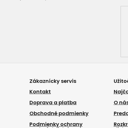
Z
á
p
Zákaznícky servis
Užito
ä
t
Kontakt
Najča
i
Doprava a platba
O ná
e
Obchodné podmienky
Pred
Podmienky ochrany
Rozk