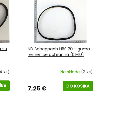
uma
ND Scheppach HBS 20 - guma
remenice ochranná (K1-10)
4 ks)
Na sklade
(3 ks)
ÍKA
DO KOŠÍKA
7,25 €