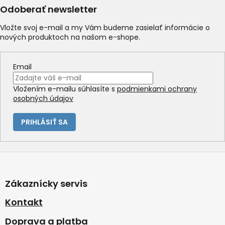
a
Odoberať newsletter
c
i
Vložte svoj e-mail a my Vám budeme zasielať informácie o
e
nových produktoch na našom e-shope.
p
r
v
Email
k
y
Vložením e-mailu súhlasíte s
podmienkami ochrany
v
osobných údajov
ý
p
i
PRIHLÁSIŤ SA
s
u
Z
á
p
Zákaznícky servis
ä
t
Kontakt
i
Doprava a platba
e