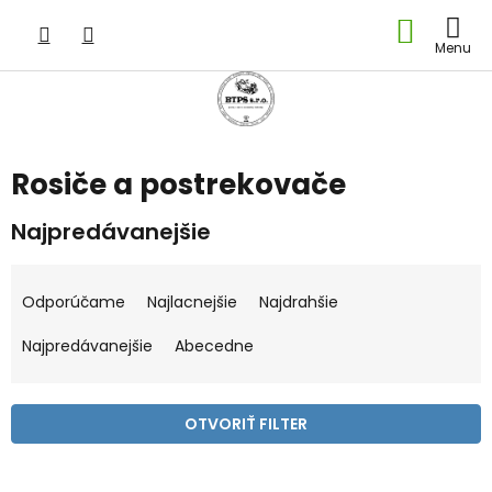
Prejsť
NÁKU
na
obsah
KOŠÍK
Rosiče a postrekovače
Najpredávanejšie
R
a
Odporúčame
Najlacnejšie
Najdrahšie
d
e
Najpredávanejšie
Abecedne
n
i
e
OTVORIŤ FILTER
p
r
V