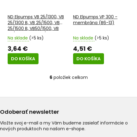
ND Elpumps VB 25/1300, VB
ND Elpumps VP 300 -
25/1300 B, VB 25/1500, VB
membrána (B6-13)
25/1500 B, VB50/1500, VB
50/1500 B, VBP 25/1300
Na sklade
(>5 ks)
Na sklade
(>5 ks)
INOX, JPV 1300, JPV 1300 B,
JPV 1500, JPV 1500 B - O-
3,64 €
4,51 €
krúžok veľký (BC4-3)
DO KOŠÍKA
DO KOŠÍKA
6
položiek celkom
O
v
l
á
d
a
Odoberať newsletter
c
i
Vložte svoj e-mail a my Vám budeme zasielať informácie o
e
nových produktoch na našom e-shope.
p