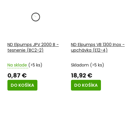
ND Elpumps JPV 2000 B -
ND Elpumps VB 1300 Inox -
tesnenie (BC2-2)
upchávka (E12-4)
Na sklade
(>5 ks)
Skladom
(>5 ks)
0,87 €
18,92 €
DO KOŠÍKA
DO KOŠÍKA