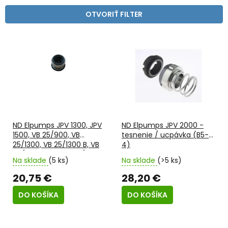
i
e
OTVORIŤ FILTER
p
r
V
o
ý
d
p
u
i
k
s
t
p
o
r
v
o
ND Elpumps JPV 1300, JPV
ND Elpumps JPV 2000 -
d
1500, VB 25/900, VB
tesnenie / ucpávka (B5-
u
25/1300, VB 25/1300 B, VB
4)
k
50/1500 - tesnenie /
t
Na sklade
(5 ks)
Na sklade
(>5 ks)
ucpávka hriadele (B5-5)
o
20,75 €
28,20 €
v
DO KOŠÍKA
DO KOŠÍKA