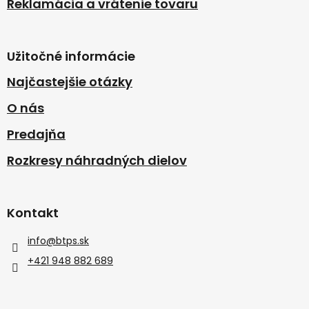
Reklamácia a vrátenie tovaru
Užitočné informácie
Najčastejšie otázky
O nás
Predajňa
Rozkresy náhradných dielov
Kontakt
info
@
btps.sk
+421 948 882 689