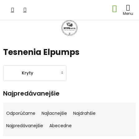
Prejsť
NÁKU
na
obsah
KOŠÍK
Tesnenia Elpumps
Kryty
Najpredávanejšie
R
a
Odporúčame
Najlacnejšie
Najdrahšie
d
e
Najpredávanejšie
Abecedne
n