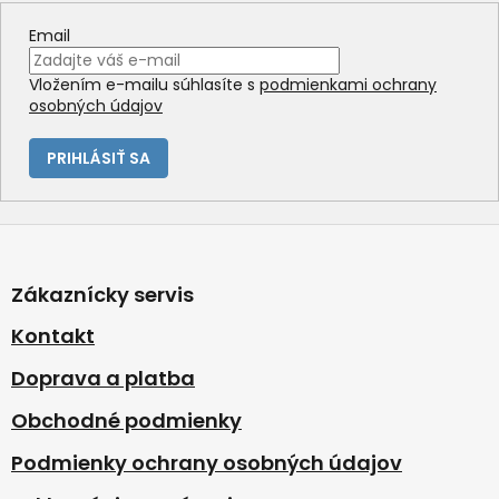
r
v
Email
k
y
Vložením e-mailu súhlasíte s
podmienkami ochrany
v
osobných údajov
ý
p
i
PRIHLÁSIŤ SA
s
u
Z
á
p
Zákaznícky servis
ä
t
Kontakt
i
Doprava a platba
e
Obchodné podmienky
Podmienky ochrany osobných údajov