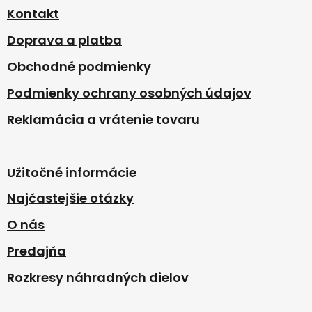
t
Kontakt
i
Doprava a platba
e
Obchodné podmienky
Podmienky ochrany osobných údajov
Reklamácia a vrátenie tovaru
Užitočné informácie
Najčastejšie otázky
O nás
Predajňa
Rozkresy náhradných dielov