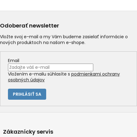
l
á
d
a
Odoberať newsletter
c
i
Vložte svoj e-mail a my Vám budeme zasielať informácie o
e
nových produktoch na našom e-shope.
p
r
v
Email
k
y
Vložením e-mailu súhlasíte s
podmienkami ochrany
v
osobných údajov
ý
p
i
PRIHLÁSIŤ SA
s
u
Z
á
p
Zákaznícky servis
ä