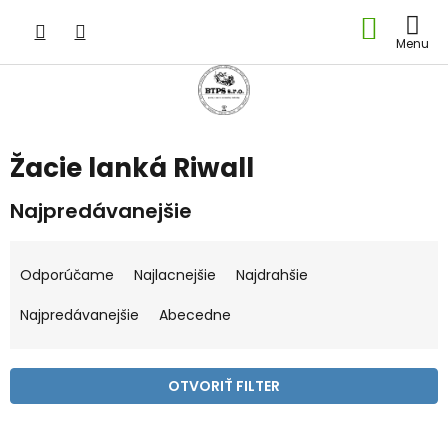
Prejsť
NÁKU
na
obsah
KOŠÍK
Žacie lanká Riwall
Najpredávanejšie
R
a
Odporúčame
Najlacnejšie
Najdrahšie
d
e
Najpredávanejšie
Abecedne
n
i
e
OTVORIŤ FILTER
p
r
V