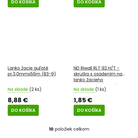
DO KOŠÍKA
DO KOŠÍKA
Lanko žacie guľaté
ND Riwall RLT 92 H/T -
pr.3,0mmx56m (B3-9)
skrutka s osadením na
lanko žacieho
ústrojenstva (K1-44)
Na sklade
(2 ks)
Na sklade
(1 ks)
8,88 €
1,85 €
DO KOŠÍKA
DO KOŠÍKA
10
položiek celkom
O
v