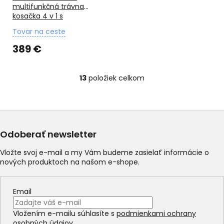
D
multifunkčná trávna
A
kosačka 4 v 1 s
R
M
benzínovým motorom a
O
Tovar na ceste
variabilným pojazdom
389 €
13
položiek celkom
O
v
l
á
d
a
Odoberať newsletter
c
i
Vložte svoj e-mail a my Vám budeme zasielať informácie o
e
nových produktoch na našom e-shope.
p
r
v
Email
k
y
Vložením e-mailu súhlasíte s
podmienkami ochrany
v
osobných údajov