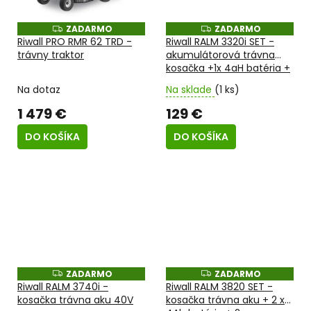
ZADARMO
ZADARMO
Z
Z
A
A
Riwall PRO RMR 62 TRD -
Riwall RALM 3320i SET -
D
D
trávny traktor
akumulátorová trávna
A
A
kosačka +1x 4aH batéria +
R
R
M
M
1x nabíjačka 20V
O
O
Na dotaz
Na sklade
(1 ks)
1 479 €
129 €
DO KOŠÍKA
DO KOŠÍKA
ZADARMO
ZADARMO
Z
Z
A
A
Riwall RALM 3740i -
Riwall RALM 3820 SET -
D
D
kosačka trávna aku 40V
kosačka trávna aku + 2 x
A
A