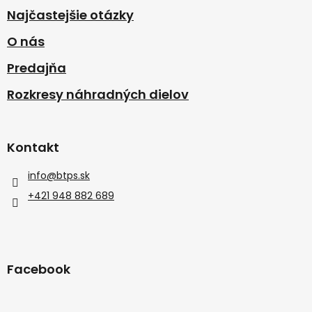
Najčastejšie otázky
O nás
Predajňa
Rozkresy náhradných dielov
Kontakt
info
@
btps.sk
+421 948 882 689
Facebook