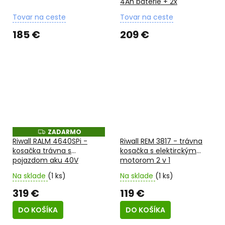
4Ah batérie + 2x
R
R
M
M
nabíjačka 20 V
O
O
Tovar na ceste
Tovar na ceste
185 €
209 €
ZADARMO
Z
A
Riwall RALM 4640SPi -
Riwall REM 3817 - trávna
D
kosačka trávna s
kosačka s elektirckým
A
pojazdom aku 40V
motorom 2 v 1
R
M
O
Na sklade
(1 ks)
Na sklade
(1 ks)
319 €
119 €
DO KOŠÍKA
DO KOŠÍKA