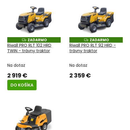
o
ý
d
p
u
i
k
s
t
p
o
r
v
o
ZADARMO
ZADARMO
Z
Z
A
A
Riwall PRO RLT 102 HRD
Riwall PRO RLT 92 HRD -
d
D
D
TWIN - trávny traktor
trávny traktor
u
A
A
R
R
k
M
M
t
O
O
Na dotaz
Na dotaz
o
2 919 €
2 359 €
v
DO KOŠÍKA