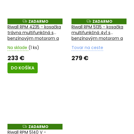
ZADARMO
ZADARMO
Z
Z
A
A
Riwall RPM 4235 - kosačka
Riwall RPM 5135 - kosačka
D
D
trávna multifunkčná s
multifunkčná 4v1 s
A
A
benzínovým motorom a
benzínovým motorom a
R
R
M
M
pojazdom 3v1
pojazdom
O
O
Na sklade
(1 ks)
Tovar na ceste
233 €
279 €
DO KOŠÍKA
ZADARMO
Z
A
Riwall RPM 5140 V -