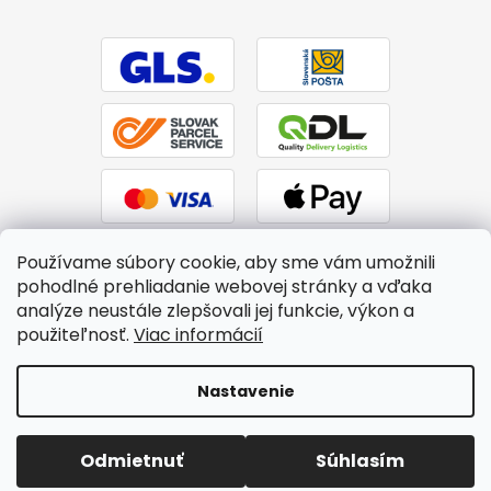
Používame súbory cookie, aby sme vám umožnili
pohodlné prehliadanie webovej stránky a vďaka
analýze neustále zlepšovali jej funkcie, výkon a
použiteľnosť.
Viac informácií
Vytvoril Shoptet
|
Upravil Balkys
Nastavenie
Copyright 2026
BTPS.sk
. Všetky práva vyhradené.
Upraviť
Odmietnuť
Súhlasím
nastavenie cookies