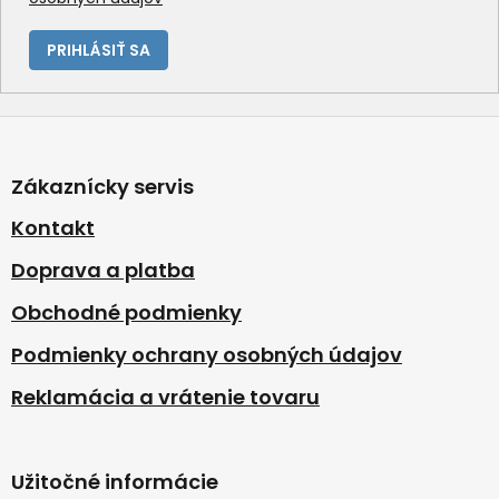
ý
p
i
PRIHLÁSIŤ SA
s
u
Z
á
p
Zákaznícky servis
ä
t
Kontakt
i
Doprava a platba
e
Obchodné podmienky
Podmienky ochrany osobných údajov
Reklamácia a vrátenie tovaru
Užitočné informácie