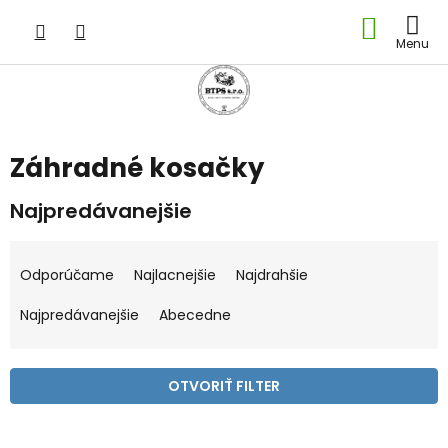
Prejsť
NÁKU
na
obsah
KOŠÍK
Záhradné kosačky
Najpredávanejšie
R
a
Odporúčame
Najlacnejšie
Najdrahšie
d
e
Najpredávanejšie
Abecedne
n
i
e
OTVORIŤ FILTER
p
r
V