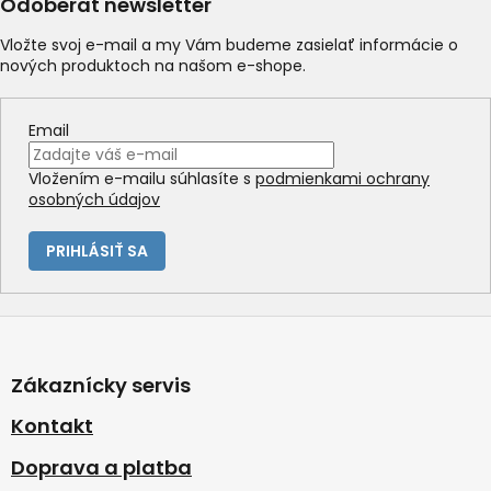
Odoberať newsletter
Vložte svoj e-mail a my Vám budeme zasielať informácie o
nových produktoch na našom e-shope.
Email
Vložením e-mailu súhlasíte s
podmienkami ochrany
osobných údajov
PRIHLÁSIŤ SA
Z
á
p
Zákaznícky servis
ä
t
Kontakt
i
Doprava a platba
e