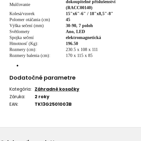
dokoupitelné příslušenství
Mulčovanie
(RACC00140)
Kolesá/vzorek
15"x6"-6" / 18"x8,5"-8"
Polomer otáčania (cm)
45
Výška sečení (mm)
30-90, 7 poloh
Světlomety
Ano, LED
Spojka sečení
elektromagnetická
Hmotnosť (Kg):
196.50
Rozmery (cm):
230.5 x 108 x 111
Rozmery balenia (cm):
170 x 115 x 85
Dodatočné parametre
Kategória
:
Záhradné kosačky
Záruka
:
2 roky
EAN
:
TK13G2501003B