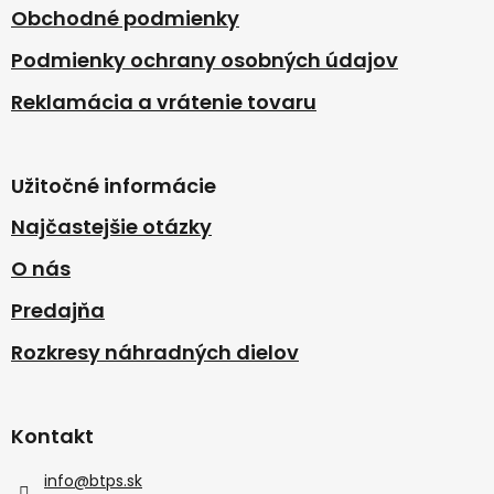
Obchodné podmienky
Podmienky ochrany osobných údajov
Reklamácia a vrátenie tovaru
Užitočné informácie
Najčastejšie otázky
O nás
Predajňa
Rozkresy náhradných dielov
Kontakt
info
@
btps.sk