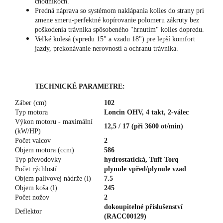
chodníkoch.
Predná náprava so systémom naklápania kolies do strany pri
zmene smeru-perfektné kopírovanie polomeru zákruty bez
poškodenia trávnika spôsobeného "hrnutím" kolies dopredu.
Veľké kolesá (vpredu 15" a vzadu 18") pre lepší komfort
jazdy, prekonávanie nerovností a ochranu trávnika.
TECHNICKÉ PARAMETRE:
Záber (cm)
102
Typ motora
Loncin OHV, 4 takt, 2-válec
Výkon motoru - maximální
12,5 / 17 (při 3600 ot/min)
(kW/HP)
Počet valcov
2
Objem motora (ccm)
586
Typ převodovky
hydrostatická, Tuff Torq
Počet rýchlostí
plynule vpřed/plynule vzad
Objem palivovej nádrže (l)
7.5
Objem koša (l)
245
Počet nožov
2
dokoupitelné příslušenství
Deflektor
(RACC00129)