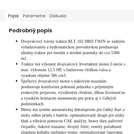
Popis
Parametre
Diskusia
Podrobný popis
Dvojvalcový trávny traktor RLT 102 HRD TWIN so zadným
vyhadzovaním a hydrostatickou prevodovkou predstavuje
ideálny traktor pre menšie a stredné pozemky do cca 5500
m2.
Traktor má výkonný dvojvalcový štvortaktný motor Loncin s
max. výkonom 12,5 HP, s liatinovou vložkou valca a
vysokom objeme 586 cm3.
Špičkový dvojvalcový motor s tlakovým mazaním
predstavuje komfortnú pohonnú jednotku s príjemným
zvukovým prejavom, vyváženým chodom, dlhou životnosťou
a vysokým krútiacim momentom pre prácu aj v ťažkých
podmienkach.
Motor má systém automatickej dekompresie pre ľahký štart a
nízky odber prúdu z batérie, optimalizovaný dizajn pre nízky
hluk a vibrácie pomocou CAE analýzy, heavy duty palivové
čerpadlo, tlakové mazanie, dvojitý filter, ventily potiahnuté
zliatinou kobaltu znižujúce trenie, optimalizované časovanie