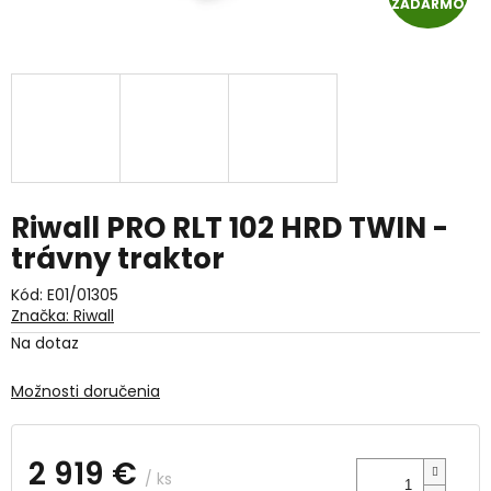
ZADARMO
A
D
A
R
M
Riwall PRO RLT 102 HRD TWIN -
O
trávny traktor
Kód:
E01/01305
Značka:
Riwall
Na dotaz
Možnosti doručenia
2 919 €
/ ks