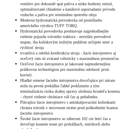
ventilov pre dokonalé spal paliva a nízke hodnoty emisií,
optimalizované chladenie a kanálové usporiadanie prívodu
vzduchu a paliva pre minimálnu spotrebu oleja.
Moderná hydrostatická prevodovka od prestížneho
amerického výrobcu TUFF TORQ.
Hydrostatická prevodovka predstavuje najpohodlnejšie
riešenie pojazdu trávneho traktora - neriešite prevodové
stupne, iba kolískovým nožným pedálom určujete smer a
rýchlosť stroja
trvanlivá a odolná konštrukcia stroja - žacie ústrojenstvo aj
oceľový rám sú zvárané roboticky s maximálnou presnosťou.
Oceľové žacie ústrojenstvo je lakované najmodernejšou
práškovou technológiou pre maximálnu odolnosť proti
korózii.
Hladké remene žacieho ústrojenstva dovoľujúce pri náraze
noža na pevnú prekážku ľahké prekĺznutie a tým
minimalizáciu rizika drahej opravy uloženia hriadeľa kosenia
- chytré riešenie chrániace váš čas aj peňaženku.
Plávajúce žacie ústrojenstvo s antiskalpovacími kolieskami
chránia trávnik v nerovnom teréne pred poškodením hranou
žacieho ústrojenstva.
Široké žacie ústrojenstvo so záberom 102 cm šetrí čas a
dovoľuje kosenie tesne pri prekážkach, múrikoch alebo