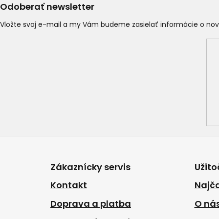
Odoberať newsletter
Vložte svoj e-mail a my Vám budeme zasielať informácie o n
Z
á
p
Zákaznícky servis
Užito
ä
t
Kontakt
Najča
i
Doprava a platba
O ná
e