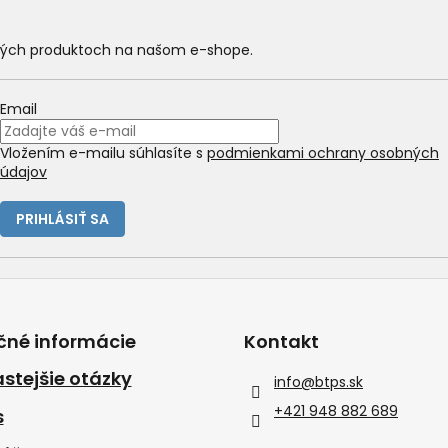
a
c
i
ových produktoch na našom e-shope.
e
p
r
Email
v
k
Vložením e-mailu súhlasíte s
podmienkami ochrany osobných
y
údajov
v
ý
PRIHLÁSIŤ SA
p
i
s
u
čné informácie
Kontakt
stejšie otázky
info
@
btps.sk
+421 948 882 689
s