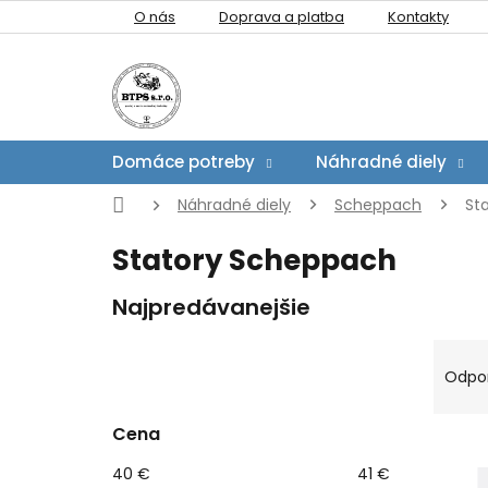
Prejsť
O nás
Doprava a platba
Kontakty
na
obsah
Domáce potreby
Náhradné diely
Domov
Náhradné diely
Scheppach
St
Statory Scheppach
Najpredávanejšie
B
R
o
a
Odpo
č
d
n
e
Cena
V
ý
n
ý
p
i
40
€
41
€