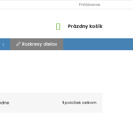
Prihlásenie
NÁKUPNÝ
Prázdny košík
KOŠÍK
🖉 Rozkresy dielov
edne
1
položiek celkom