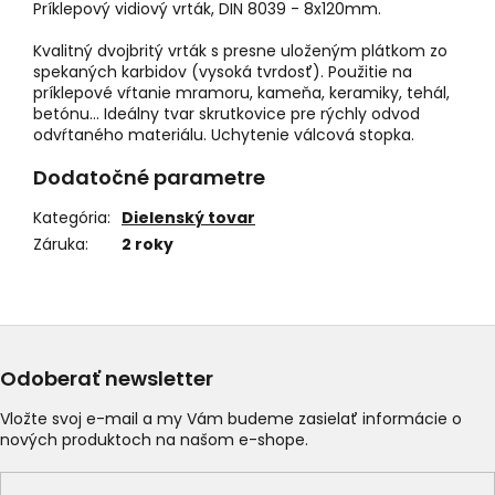
Príklepový vidiový vrták, DIN 8039 - 8x120mm.
Kvalitný dvojbritý vrták s presne uloženým plátkom zo
spekaných karbidov (vysoká tvrdosť). Použitie na
príklepové vŕtanie mramoru, kameňa, keramiky, tehál,
betónu... Ideálny tvar skrutkovice pre rýchly odvod
odvŕtaného materiálu. Uchytenie válcová stopka.
Dodatočné parametre
Kategória
:
Dielenský tovar
Záruka
:
2 roky
Odoberať newsletter
Vložte svoj e-mail a my Vám budeme zasielať informácie o
nových produktoch na našom e-shope.