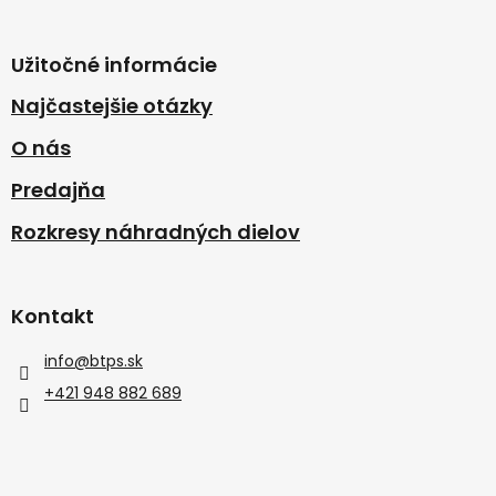
Užitočné informácie
Najčastejšie otázky
O nás
Predajňa
Rozkresy náhradných dielov
Kontakt
info
@
btps.sk
+421 948 882 689