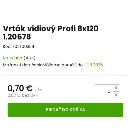
Vrták vidiový Profi 8x120
1.20678
Kód:
E02/00354
Na sklade
(4 ks)
Možnosti doručenia
Môžeme doručiť do:
11.8.2026
0,70 €
/ ks
0,57 € bez DPH
Jednotková
cena:
PRIDAŤ DO KOŠÍKA