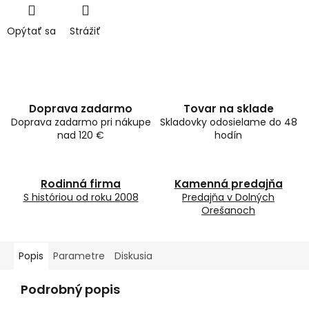
Opýtať sa
Strážiť
Doprava zadarmo
Tovar na sklade
Doprava zadarmo pri nákupe
Skladovky odosielame do 48
nad 120 €
hodín
Rodinná firma
Kamenná predajňa
S históriou od roku 2008
Predajňa v Dolných
Orešanoch
Popis
Parametre
Diskusia
Podrobný popis