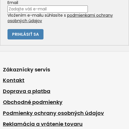
Email
Vložením e-mailu súhlasíte s
podmienkami ochrany
osobných údajov
PRIHLÁSIŤ SA
Z
á
p
Zákaznícky servis
ä
t
Kontakt
i
Doprava a platba
e
Obchodné podmienky
Podmienky ochrany osobných údajov
Reklamácia a vrátenie tovaru