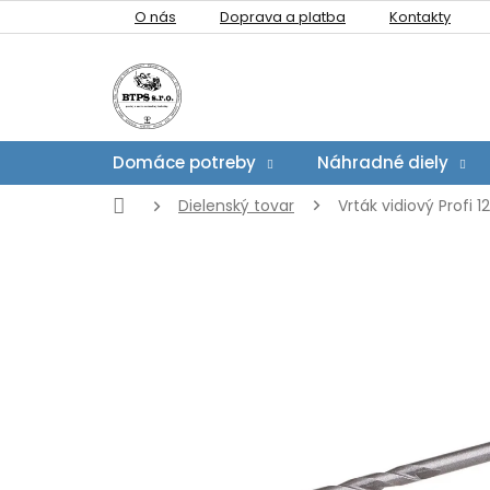
Prejsť
O nás
Doprava a platba
Kontakty
na
obsah
Domáce potreby
Náhradné diely
Domov
Dielenský tovar
Vrták vidiový Profi 1