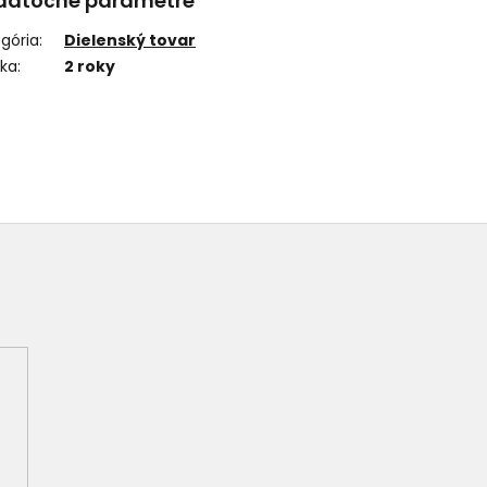
datočné parametre
gória
:
Dielenský tovar
uka
:
2 roky