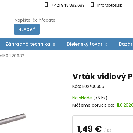
+421 948 882 689
info@btps.sk
HĽADAŤ
Záhradná technika
Dielenský tovar
Bazár
2x150 1.20682
Vrták vidiový P
Kód:
E02/00356
Na sklade
(>5 ks)
Môžeme doručiť do:
11.8.202
1,49 €
/ ks