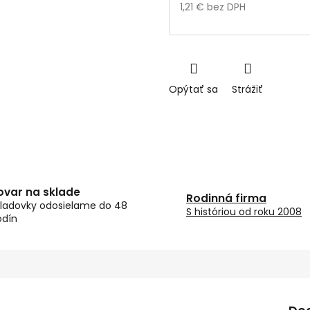
1,21 € bez DPH
Jednotková
cena:
Opýtať sa
Strážiť
ovar na sklade
Rodinná firma
ladovky odosielame do 48
S históriou od roku 2008
odín