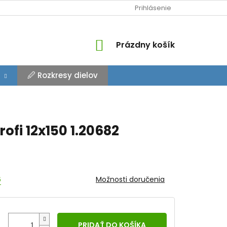
Prihlásenie
NÁKUPNÝ
Prázdny košík
KOŠÍK
🖉 Rozkresy dielov
rofi 12x150 1.20682
6
Možnosti doručenia
PRIDAŤ DO KOŠÍKA