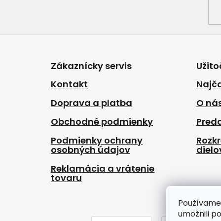
Z
á
p
Zákaznícky servis
Užito
ä
t
Kontakt
Najča
i
Doprava a platba
O ná
e
Obchodné podmienky
Pred
Podmienky ochrany
Rozk
osobných údajov
dielo
Reklamácia a vrátenie
tovaru
Používame
umožnili p