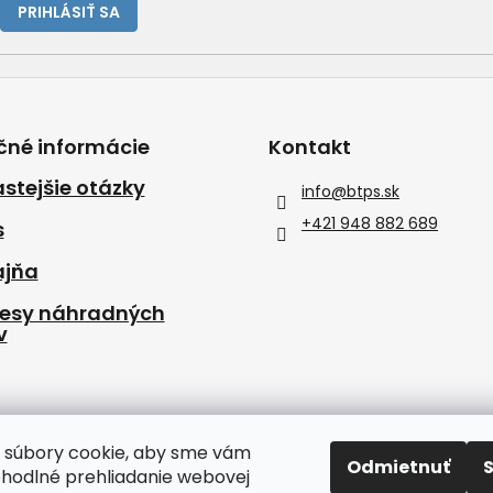
PRIHLÁSIŤ SA
čné informácie
Kontakt
stejšie otázky
info
@
btps.sk
+421 948 882 689
s
ajňa
resy náhradných
v
 súbory cookie, aby sme vám
Odmietnuť
ohodlné prehliadanie webovej