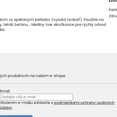
Do
Kate
Zár
átkom zo spekaných karbidov (vysoká tvrdosť). Použitie na
tehál, betónu... Ideálny tvar skrutkovice pre rýchly odvod
ka.
ových produktoch na našom e-shope.
Email
Vložením e-mailu súhlasíte s
podmienkami ochrany osobných
údajov