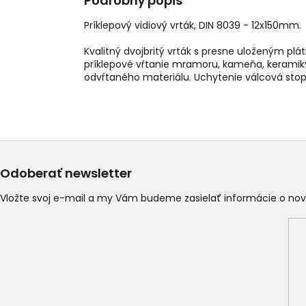
Podrobný popis
Príklepový vidiový vrták, DIN 8039 -
12x150mm
.
Kvalitný dvojbritý vrták s presne uloženým pl
príklepové vŕtanie mramoru, kameňa, keramiky, 
odvŕtaného materiálu. Uchytenie válcová stop
Odoberať newsletter
Vložte svoj e-mail a my Vám budeme zasielať informácie o n