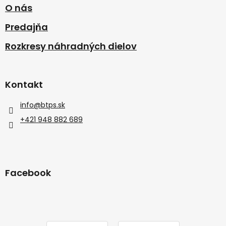
O nás
Predajňa
Rozkresy náhradných dielov
Kontakt
info
@
btps.sk
+421 948 882 689
Facebook