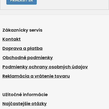
PRIHLÁSIŤ SA
Z
á
p
Zákaznícky servis
ä
t
Kontakt
i
Doprava a platba
e
Obchodné podmienky
Podmienky ochrany osobných údajov
Reklamácia a vrátenie tovaru
Užitočné informácie
Najčastejšie otázky