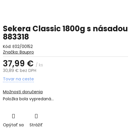
Sekera Classic 1800g s násadou
883318
Kód:
E02/00152
Značka:
Baupro
37,99 €
/ ks
30,89 € bez DPH
Jednotková
Tovar na ceste
cena:
Možnosti doručenia
Položka bola vypredaná…
Opýtať sa
Strážiť