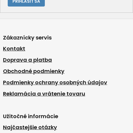
PRIHLÁSIŤ SA
Z
á
p
Zákaznícky servis
ä
t
Kontakt
i
Doprava a platba
e
Obchodné podmienky
Podmienky ochrany osobných údajov
Reklamácia a vrátenie tovaru
Užitočné informácie
Najčastejšie otázky