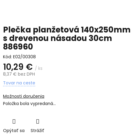
Plečka planžetová 140x250mm
s drevenou násadou 30cm
886960
Kód:
E02/00308
10,29 €
/ ks
8,37 € bez DPH
Jednotková
Tovar na ceste
cena:
Možnosti doručenia
Položka bola vypredaná…
Opýtať sa
Strážiť