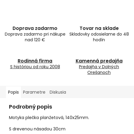
Doprava zadarmo
Tovar na sklade
Doprava zadarmo pri nákupe
Skladovky odosielame do 48
nad 120 €
hodín
Rodinná firma
Kamenná predajňa
S históriou od roku 2008
Predajňa v Dolných
Orešanoch
Popis
Parametre
Diskusia
Podrobný popis
Motyka plečka planžetová, 140x25mm.
S drevenou násadou 30cm