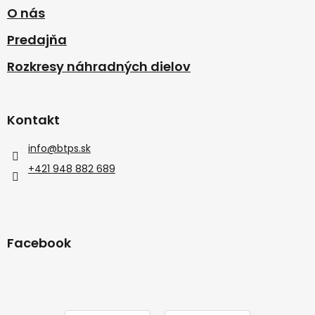
O nás
Predajňa
Rozkresy náhradných dielov
Kontakt
info
@
btps.sk
+421 948 882 689
Facebook