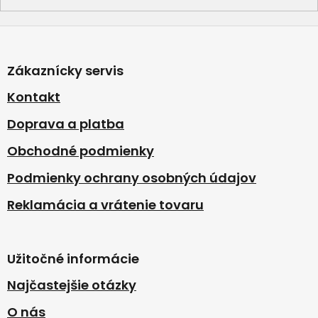
Z
á
p
Zákaznícky servis
ä
t
Kontakt
i
Doprava a platba
e
Obchodné podmienky
Podmienky ochrany osobných údajov
Reklamácia a vrátenie tovaru
Užitočné informácie
Najčastejšie otázky
O nás