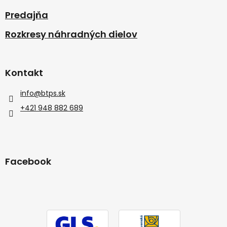
Predajňa
Rozkresy náhradných dielov
Kontakt
info
@
btps.sk
+421 948 882 689
Facebook