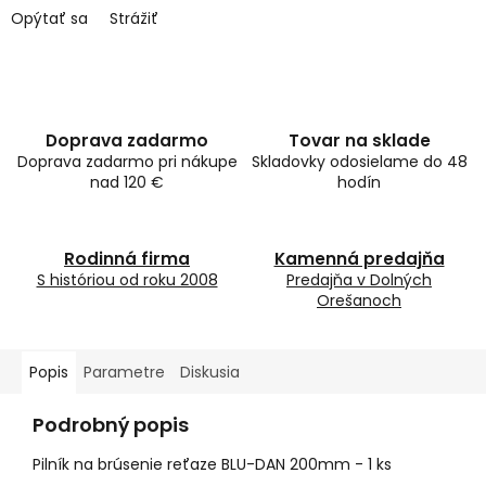
Opýtať sa
Strážiť
Doprava zadarmo
Tovar na sklade
Doprava zadarmo pri nákupe
Skladovky odosielame do 48
nad 120 €
hodín
Rodinná firma
Kamenná predajňa
S históriou od roku 2008
Predajňa v Dolných
Orešanoch
Popis
Parametre
Diskusia
Podrobný popis
Pilník na brúsenie reťaze BLU-DAN 200mm - 1 ks