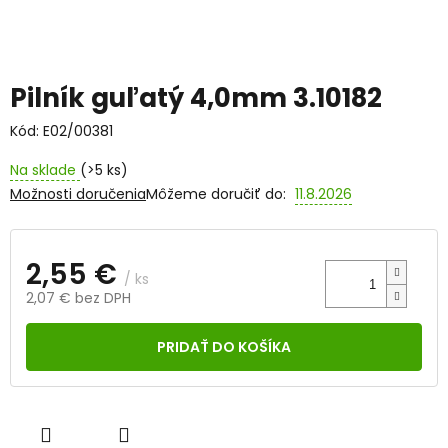
Pilník guľatý 4,0mm 3.10182
Kód:
E02/00381
Na sklade
(>5 ks)
Možnosti doručenia
Môžeme doručiť do:
11.8.2026
2,55 €
/ ks
2,07 € bez DPH
Jednotková
cena:
PRIDAŤ DO KOŠÍKA