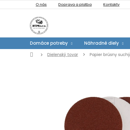
Prejsť
O nás
Doprava a platba
Kontakty
na
obsah
Domáce potreby
Náhradné diely
Domov
Dielenský tovar
Papier brúsny suchý