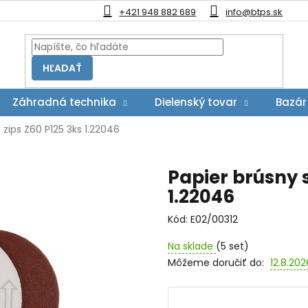
+421 948 882 689
info@btps.sk
HĽADAŤ
Záhradná technika
Dielenský tovar
Bazár
 zips Z60 P125 3ks 1.22046
Papier brúsny 
1.22046
Kód:
E02/00312
Na sklade
(5 set)
Môžeme doručiť do:
12.8.202