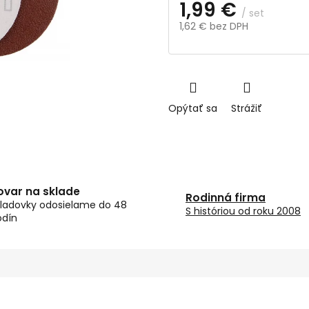
1,99 €
/ set
1,62 € bez DPH
Jednotková
cena:
Opýtať sa
Strážiť
ovar na sklade
Rodinná firma
ladovky odosielame do 48
S históriou od roku 2008
odín