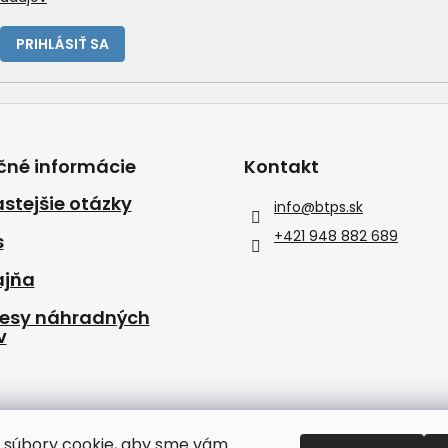
PRIHLÁSIŤ SA
čné informácie
Kontakt
stejšie otázky
info
@
btps.sk
+421 948 882 689
s
ajňa
resy náhradných
v
 súbory cookie, aby sme vám