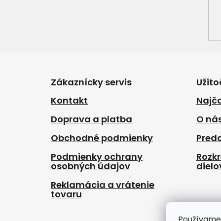
Z
á
p
Zákaznícky servis
Užito
ä
t
Kontakt
Najča
i
Doprava a platba
O ná
e
Obchodné podmienky
Pred
Podmienky ochrany
Rozk
osobných údajov
dielo
Reklamácia a vrátenie
tovaru
Používame