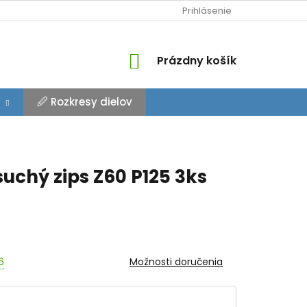
Prihlásenie
NÁKUPNÝ
Prázdny košík
KOŠÍK
🖉 Rozkresy dielov
suchý zips Z60 P125 3ks
6
Možnosti doručenia