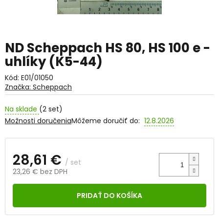
ND Scheppach HS 80, HS 100 e -
uhlíky (K5-44)
Kód:
E01/01050
Značka:
Scheppach
Na sklade
(2 set)
Možnosti doručenia
Môžeme doručiť do:
12.8.2026
28,61 €
/ set
23,26 € bez DPH
Jednotková
cena:
PRIDAŤ DO KOŠÍKA