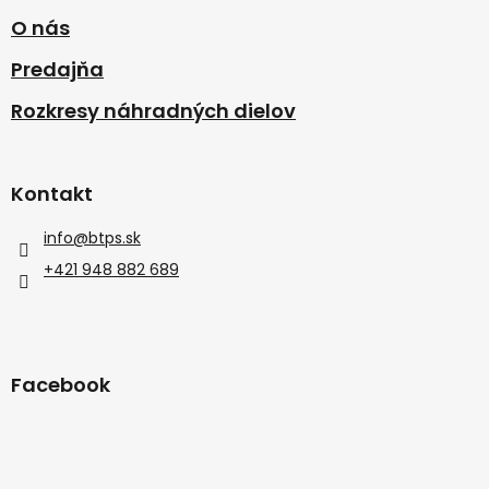
O nás
Predajňa
Rozkresy náhradných dielov
Kontakt
info
@
btps.sk
+421 948 882 689
Facebook