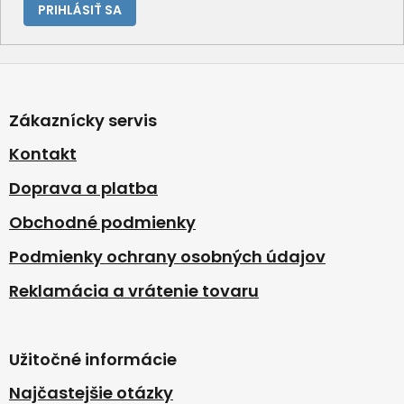
PRIHLÁSIŤ SA
Z
á
p
Zákaznícky servis
ä
t
Kontakt
i
Doprava a platba
e
Obchodné podmienky
Podmienky ochrany osobných údajov
Reklamácia a vrátenie tovaru
Užitočné informácie
Najčastejšie otázky