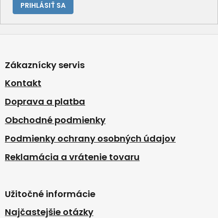
PRIHLÁSIŤ SA
Z
á
p
Zákaznícky servis
ä
t
Kontakt
i
Doprava a platba
e
Obchodné podmienky
Podmienky ochrany osobných údajov
Reklamácia a vrátenie tovaru
Užitočné informácie
Najčastejšie otázky