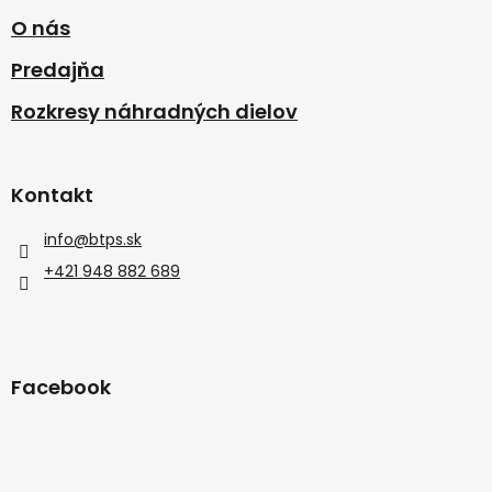
O nás
Predajňa
Rozkresy náhradných dielov
Kontakt
info
@
btps.sk
+421 948 882 689
Facebook