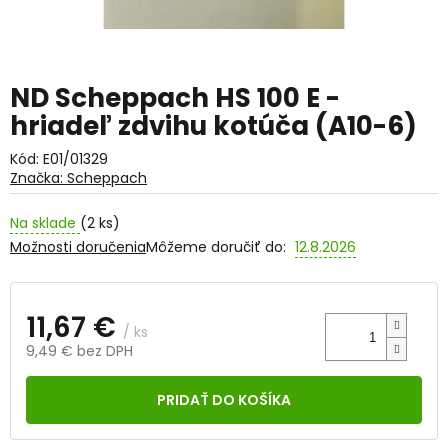
ND Scheppach HS 100 E -
hriadeľ zdvihu kotúča (A10-6)
Kód:
E01/01329
Značka:
Scheppach
Na sklade
(2 ks)
Možnosti doručenia
Môžeme doručiť do:
12.8.2026
11,67 €
/ ks
9,49 € bez DPH
Jednotková
cena:
PRIDAŤ DO KOŠÍKA