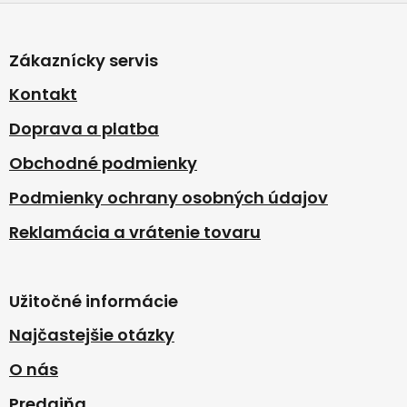
Z
á
p
Zákaznícky servis
ä
t
Kontakt
i
Doprava a platba
e
Obchodné podmienky
Podmienky ochrany osobných údajov
Reklamácia a vrátenie tovaru
Užitočné informácie
Najčastejšie otázky
O nás
Predajňa