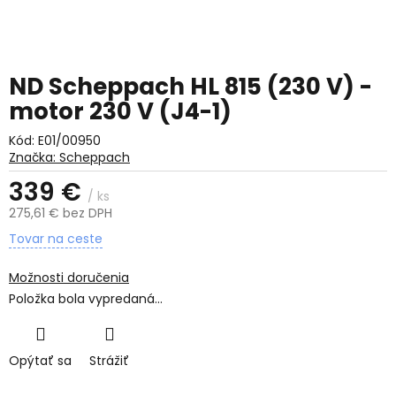
ND Scheppach HL 815 (230 V) -
motor 230 V (J4-1)
Kód:
E01/00950
Značka:
Scheppach
339 €
/ ks
275,61 € bez DPH
Jednotková
Tovar na ceste
cena:
Možnosti doručenia
Položka bola vypredaná…
Opýtať sa
Strážiť