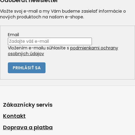
Odoberať newsletter
Vložte svoj e-mail a my Vám budeme zasielať informácie o
nových produktoch na našom e-shope.
Email
Vložením e-mailu súhlasíte s
podmienkami ochrany
osobných údajov
PRIHLÁSIŤ SA
Z
á
p
Zákaznícky servis
ä
t
Kontakt
i
Doprava a platba
e