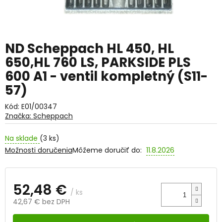
ND Scheppach HL 450, HL
650,HL 760 LS, PARKSIDE PLS
600 A1 - ventil kompletný (S11-
57)
Kód:
E01/00347
Značka:
Scheppach
Na sklade
(3 ks)
Možnosti doručenia
Môžeme doručiť do:
11.8.2026
52,48 €
/ ks
42,67 € bez DPH
Jednotková