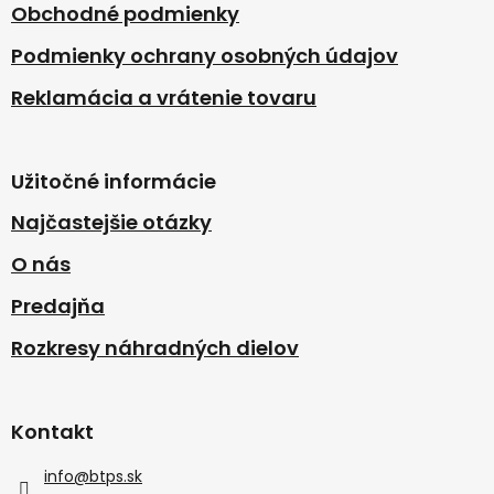
Obchodné podmienky
Podmienky ochrany osobných údajov
Reklamácia a vrátenie tovaru
Užitočné informácie
Najčastejšie otázky
O nás
Predajňa
Rozkresy náhradných dielov
Kontakt
info
@
btps.sk