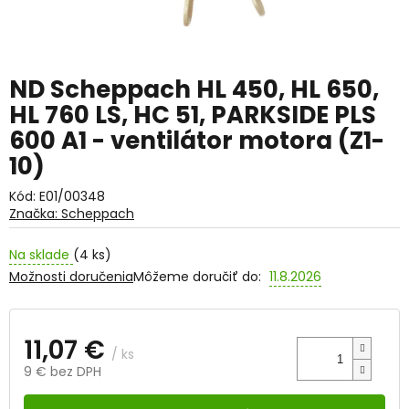
ND Scheppach HL 450, HL 650,
HL 760 LS, HC 51, PARKSIDE PLS
600 A1 - ventilátor motora (Z1-
10)
Kód:
E01/00348
Značka:
Scheppach
Na sklade
(4 ks)
Možnosti doručenia
Môžeme doručiť do:
11.8.2026
11,07 €
/ ks
9 € bez DPH
Jednotková