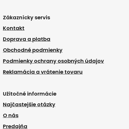
Z
á
p
Zákaznícky servis
ä
t
Kontakt
i
Doprava a platba
e
Obchodné podmienky
Podmienky ochrany osobných údajov
Reklamácia a vrátenie tovaru
Užitočné informácie
Najčastejšie otázky
O nás
Predajňa