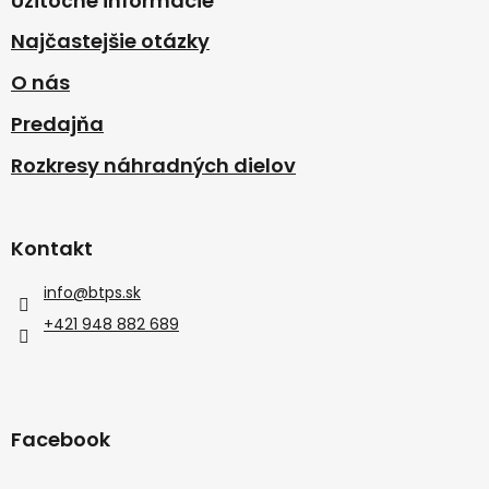
Užitočné informácie
Najčastejšie otázky
O nás
Predajňa
Rozkresy náhradných dielov
Kontakt
info
@
btps.sk
+421 948 882 689
Facebook