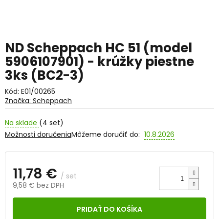
ND Scheppach HC 51 (model
5906107901) - krúžky piestne
3ks (BC2-3)
Kód:
E01/00265
Značka:
Scheppach
Na sklade
(4 set)
Možnosti doručenia
Môžeme doručiť do:
10.8.2026
11,78 €
/ set
9,58 € bez DPH
Jednotková
cena:
PRIDAŤ DO KOŠÍKA