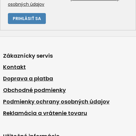
osobných údajov
PRIHLÁSIŤ SA
Z
á
p
Zákaznícky servis
ä
t
Kontakt
i
Doprava a platba
e
Obchodné podmienky
Podmienky ochrany osobných údajov
Reklamácia a vrátenie tovaru