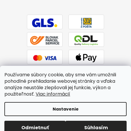
Používame súbory cookie, aby sme vám umožnili
pohodlné prehliadanie webovej stránky a vďaka
analýze neustále zlepšovali jej funkcie, výkon a
použiteľnosť.
Viac informácií
Vytvoril Shoptet
|
Upravil Balkys
Nastavenie
Copyright 2026
BTPS.sk
. Všetky práva vyhradené.
Upraviť
Odmietnuť
Súhlasím
nastavenie cookies