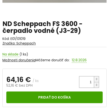
ND Scheppach FS 3600 -
čerpadlo vodné (J3-29)
Kód:
E01/01019
Značka:
Scheppach
Na sklade
(1 ks)
Možnosti doručenia
Môžeme doručiť do:
12.8.2026
64,16 €
/ ks
52,16 € bez DPH
Jednotková
cena:
PRIDAŤ DO KOŠÍKA