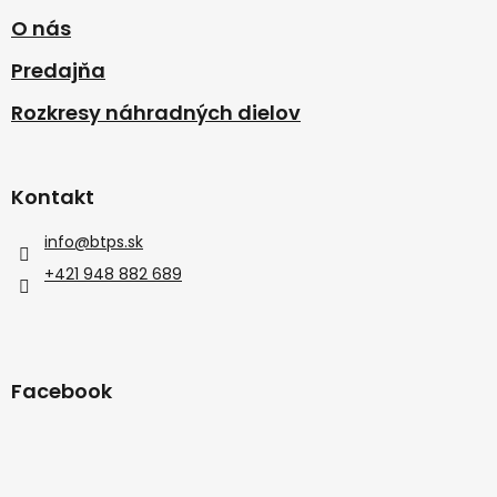
O nás
Predajňa
Rozkresy náhradných dielov
Kontakt
info
@
btps.sk
+421 948 882 689
Facebook