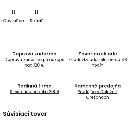
Opýtať sa
Strážiť
Doprava zadarmo
Tovar na sklade
Doprava zadarmo pri nákupe
Skladovky odosielame do 48
nad 120 €
hodín
Rodinná firma
Kamenná predajňa
S históriou od roku 2008
Predajňa v Dolných
Orešanoch
Súvisiaci tovar