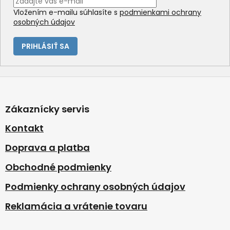
Vložením e-mailu súhlasíte s
podmienkami ochrany
osobných údajov
PRIHLÁSIŤ SA
Z
á
p
Zákaznícky servis
ä
t
Kontakt
i
Doprava a platba
e
Obchodné podmienky
Podmienky ochrany osobných údajov
Reklamácia a vrátenie tovaru