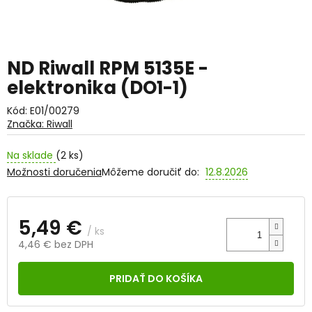
ND Riwall RPM 5135E -
elektronika (DO1-1)
Kód:
E01/00279
Značka:
Riwall
Na sklade
(2 ks)
Možnosti doručenia
Môžeme doručiť do:
12.8.2026
5,49 €
/ ks
4,46 € bez DPH
Jednotková
cena:
PRIDAŤ DO KOŠÍKA