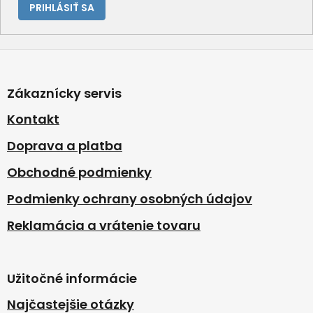
PRIHLÁSIŤ SA
Z
á
p
Zákaznícky servis
ä
t
Kontakt
i
Doprava a platba
e
Obchodné podmienky
Podmienky ochrany osobných údajov
Reklamácia a vrátenie tovaru
Užitočné informácie
Najčastejšie otázky