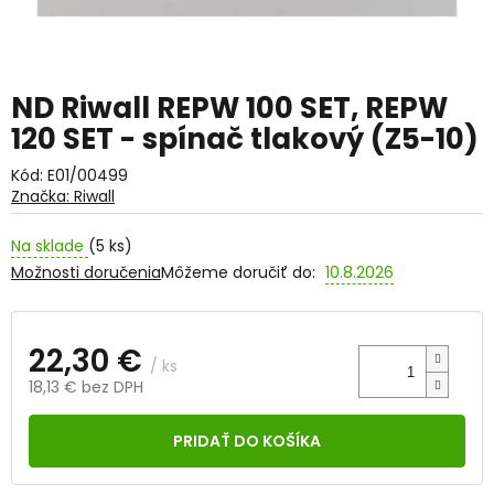
ND Riwall REPW 100 SET, REPW
120 SET - spínač tlakový (Z5-10)
Kód:
E01/00499
Značka:
Riwall
Na sklade
(5 ks)
Možnosti doručenia
Môžeme doručiť do:
10.8.2026
22,30 €
/ ks
18,13 € bez DPH
Jednotková
cena:
PRIDAŤ DO KOŠÍKA