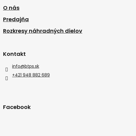
O nás
Predajňa
Rozkresy náhradných dielov
Kontakt
info
@
btps.sk
+421 948 882 689
Facebook