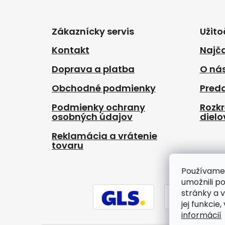
Z
á
p
Zákaznícky servis
Užito
ä
t
Kontakt
Najča
i
Doprava a platba
O ná
e
Obchodné podmienky
Pred
Podmienky ochrany
Rozk
osobných údajov
dielo
Reklamácia a vrátenie
tovaru
Používame
umožnili p
stránky a 
jej funkcie
informácií