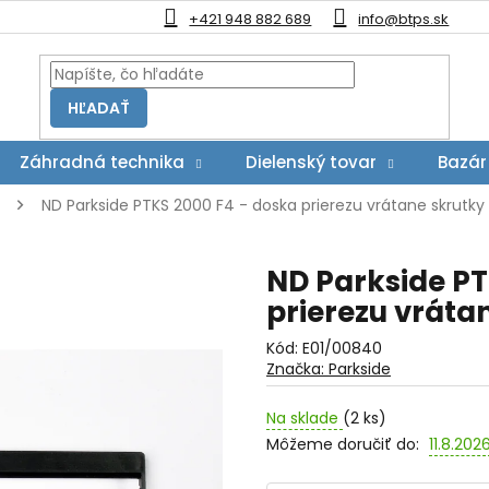
+421 948 882 689
info@btps.sk
HĽADAŤ
Záhradná technika
Dielenský tovar
Bazár
ND Parkside PTKS 2000 F4 - doska prierezu vrátane skrutky
ND Parkside PT
prierezu vráta
Kód:
E01/00840
Značka:
Parkside
Na sklade
(2 ks)
Môžeme doručiť do:
11.8.202