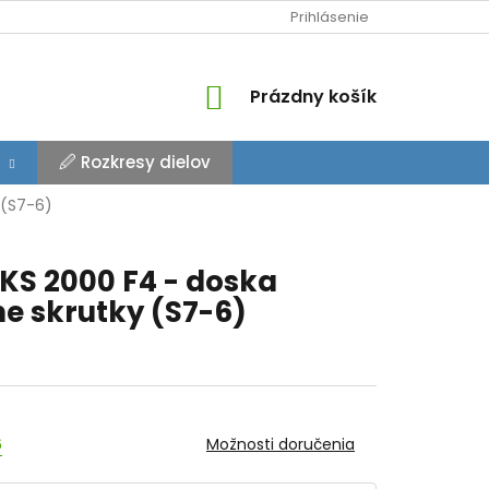
Prihlásenie
NÁKUPNÝ
Prázdny košík
KOŠÍK
🖉 Rozkresy dielov
 (S7-6)
KS 2000 F4 - doska
ne skrutky (S7-6)
6
Možnosti doručenia