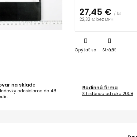
27,45 €
/ ks
22,32 € bez DPH
Jednotková
cena:
Opýtať sa
Strážiť
ovar na sklade
Rodinná firma
ladovky odosielame do 48
S históriou od roku 2008
odín