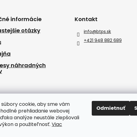
čné informácie
Kontakt
stejšie otázky
info
@
btps.sk
+421 948 882 689
s
ajňa
resy náhradných
v
 súbory cookie, aby sme vám
Odmietnuť
ohodlné prehliadanie webovej
vďaka analýze neustále zlepšovali
, výkon a použiteľnosť.
Viac