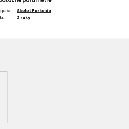
datočné parametre
gória
:
Skelet Parkside
uka
:
2 roky