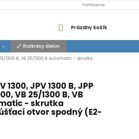
Prihlásenie
NÁKUPNÝ
Prázdny košík
KOŠÍK
🖉 Rozkresy dielov
 25/1300 B, VB 25/1300 B Automatic - skrutka
 1300, JPV 1300 B, JPP
300, VB 25/1300 B, VB
matic - skrutka
šťací otvor spodný (E2-