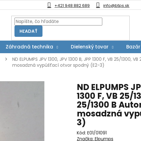
+421 948 882 689
info@btps.sk
HĽADAŤ
Záhradná technika
Dielenský tovar
Bazár
ND ELPUMPS JPV 1300, JPV 1300 B, JPP 1300 F, VB 25/1300, VB
mosadzná vypúšťací otvor spodný (E2-3)
ND ELPUMPS JPV
1300 F, VB 25/1
25/1300 B Auto
mosadzná vypú
3)
Kód:
E01/01091
Značka:
Elpumps