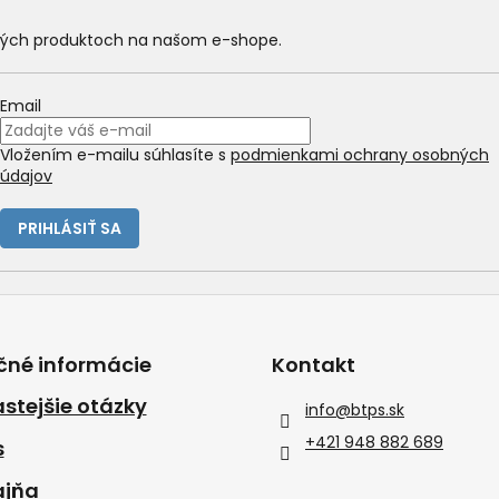
ových produktoch na našom e-shope.
Email
Vložením e-mailu súhlasíte s
podmienkami ochrany osobných
údajov
PRIHLÁSIŤ SA
čné informácie
Kontakt
stejšie otázky
info
@
btps.sk
+421 948 882 689
s
ajňa