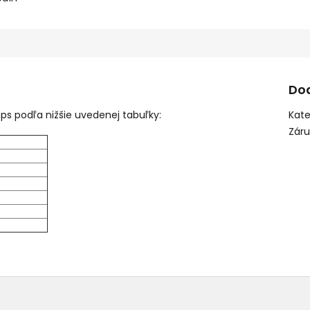
Do
s podľa nižšie uvedenej tabuľky:
Kate
Zár