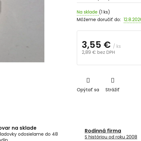
Na sklade
(1 ks)
Môžeme doručiť do:
12.8.202
3,55 €
/ ks
2,89 € bez DPH
Jednotková
cena:
Opýtať sa
Strážiť
ovar na sklade
Rodinná firma
ladovky odosielame do 48
S históriou od roku 2008
odín