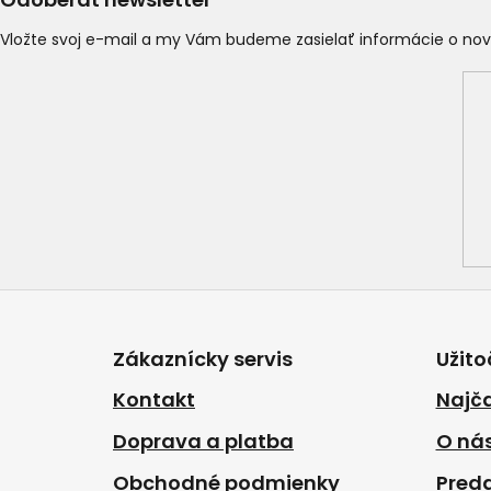
Vložte svoj e-mail a my Vám budeme zasielať informácie o n
Z
á
p
Zákaznícky servis
Užito
ä
t
Kontakt
Najča
i
Doprava a platba
O ná
e
Obchodné podmienky
Pred