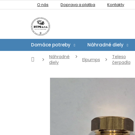
Prejsť
O nás
Doprava a platba
Kontakty
na
obsah
Domáce potreby
Náhradné diely
Náhradné
Teleso
Domov
Elpumps
diely
čerpadla