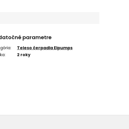
datočné parametre
gória
:
Teleso čerpadla Elpumps
uka
:
2 roky