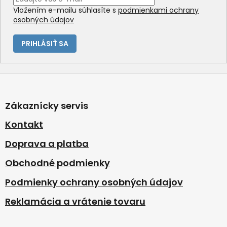
Vložením e-mailu súhlasíte s
podmienkami ochrany
osobných údajov
PRIHLÁSIŤ SA
Z
á
p
Zákaznícky servis
ä
t
Kontakt
i
Doprava a platba
e
Obchodné podmienky
Podmienky ochrany osobných údajov
Reklamácia a vrátenie tovaru