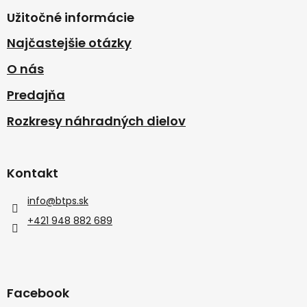
Užitočné informácie
Najčastejšie otázky
O nás
Predajňa
Rozkresy náhradných dielov
Kontakt
info
@
btps.sk
+421 948 882 689
Facebook