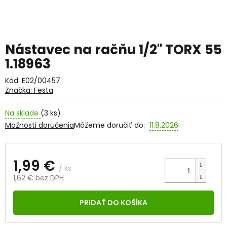
Nástavec na račňu 1/2" TORX 55
1.18963
Kód:
E02/00457
Značka:
Festa
Na sklade
(3 ks)
Možnosti doručenia
Môžeme doručiť do:
11.8.2026
1,99 €
/ ks
1,62 € bez DPH
Jednotková
cena:
PRIDAŤ DO KOŠÍKA