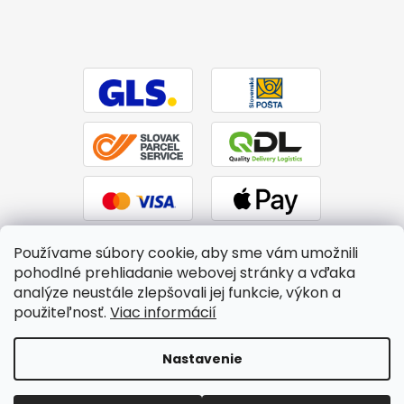
Používame súbory cookie, aby sme vám umožnili
pohodlné prehliadanie webovej stránky a vďaka
analýze neustále zlepšovali jej funkcie, výkon a
použiteľnosť.
Viac informácií
Vytvoril Shoptet
|
Upravil Balkys
Nastavenie
Copyright 2026
BTPS.sk
. Všetky práva vyhradené.
Upraviť