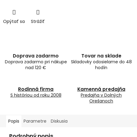
Opýtať sa
Strážiť
Doprava zadarmo
Tovar na sklade
Doprava zadarmo pri nákupe
Skladovky odosielame do 48
nad 120 €
hodín
Rodinná firma
Kamenná predajňa
S históriou od roku 2008
Predajňa v Dolných
Orešanoch
Popis
Parametre
Diskusia
Podrobný popis