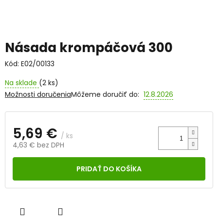
Násada krompáčová 300
Kód:
E02/00133
Na sklade
(2 ks)
Možnosti doručenia
Môžeme doručiť do:
12.8.2026
5,69 €
/ ks
4,63 € bez DPH
Jednotková
cena:
PRIDAŤ DO KOŠÍKA