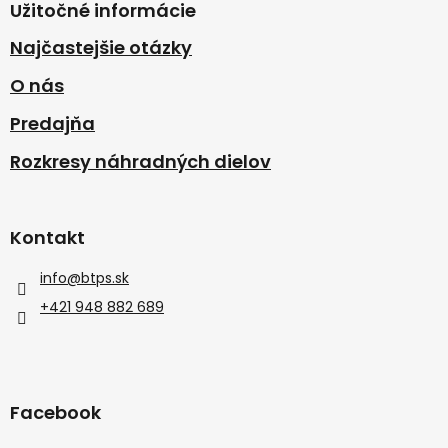
Užitočné informácie
Najčastejšie otázky
O nás
Predajňa
Rozkresy náhradných dielov
Kontakt
info
@
btps.sk
+421 948 882 689
Facebook