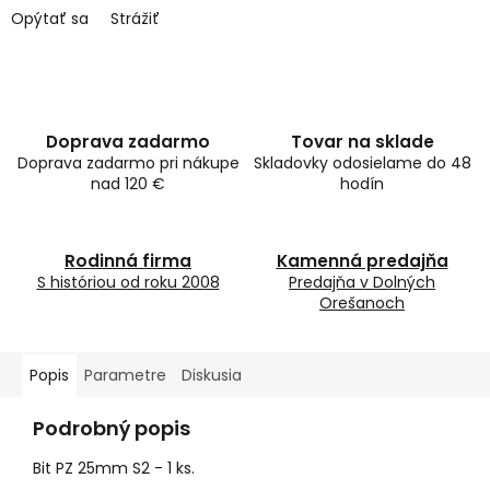
Opýtať sa
Strážiť
Doprava zadarmo
Tovar na sklade
Doprava zadarmo pri nákupe
Skladovky odosielame do 48
nad 120 €
hodín
Rodinná firma
Kamenná predajňa
S históriou od roku 2008
Predajňa v Dolných
Orešanoch
Popis
Parametre
Diskusia
Podrobný popis
Bit PZ 25mm S2 - 1 ks.