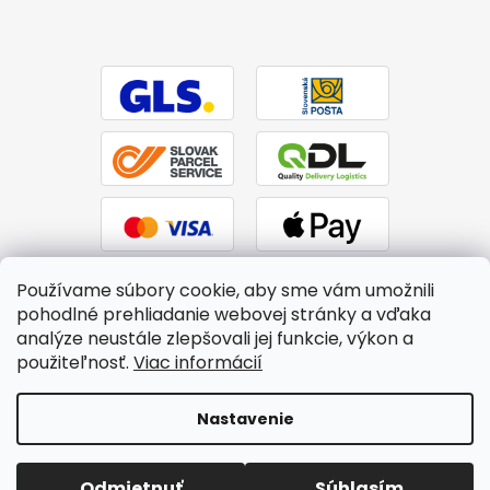
Používame súbory cookie, aby sme vám umožnili
pohodlné prehliadanie webovej stránky a vďaka
analýze neustále zlepšovali jej funkcie, výkon a
použiteľnosť.
Viac informácií
Vytvoril Shoptet
|
Upravil Balkys
Nastavenie
Copyright 2026
BTPS.sk
. Všetky práva vyhradené.
Upraviť
Odmietnuť
Súhlasím