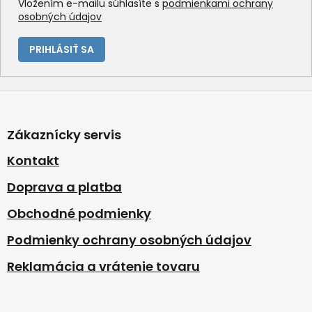
Vložením e-mailu súhlasíte s
podmienkami ochrany
osobných údajov
PRIHLÁSIŤ SA
Z
á
p
Zákaznícky servis
ä
t
Kontakt
i
Doprava a platba
e
Obchodné podmienky
Podmienky ochrany osobných údajov
Reklamácia a vrátenie tovaru