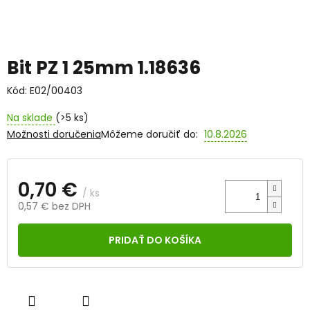
Bit PZ 1 25mm 1.18636
Kód:
E02/00403
Na sklade
(>5 ks)
Možnosti doručenia
Môžeme doručiť do:
10.8.2026
0,70 €
/ ks
0,57 € bez DPH
Jednotková
cena:
PRIDAŤ DO KOŠÍKA