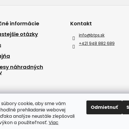
čné informácie
Kontakt
stejšie otázky
info
@
btps.sk
+421 948 882 689
s
ajňa
resy náhradných
v
 súbory cookie, aby sme vám
Odmietnuť
ohodlné prehliadanie webovej
vďaka analýze neustále zlepšovali
, výkon a použiteľnosť.
Viac