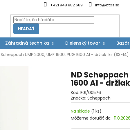
+421 948 882 689
info@btps.sk
HĽADAŤ
Záhradná technika
Dielenský tovar
Bazár
 Scheppach UMF 2000, UMF 1600, PUG 1600 A1 - držiak 1ks (S3-14)
ND Scheppach 
1600 A1 - držiak
Kód:
E01/00576
Značka:
Scheppach
Na sklade
(1 ks)
Môžeme doručiť do:
11.8.202