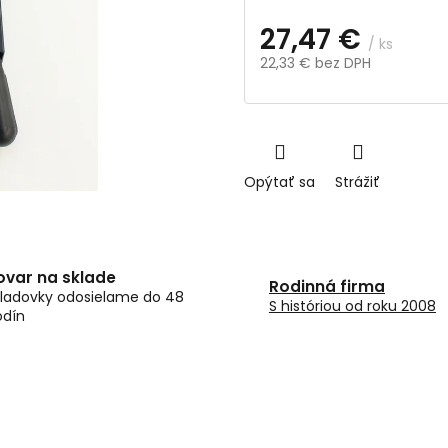
27,47 €
/ ks
22,33 € bez DPH
Jednotková
cena:
Opýtať sa
Strážiť
ovar na sklade
Rodinná firma
ladovky odosielame do 48
S históriou od roku 2008
odín