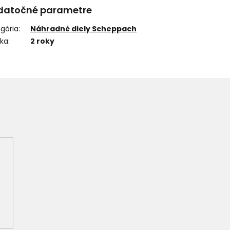
datočné parametre
gória
:
Náhradné diely Scheppach
uka
:
2 roky