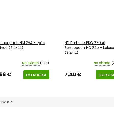
Scheppach HM 254 - tyč s
ND Parkside PKO 270 A1,
inou (S12-22)
Scheppach HC 24o - koles
(S12-12)
Na sklade
(1 ks)
Na sklade
(
,68 €
7,40 €
DO KOŠÍKA
DO KOŠ
Diskusia