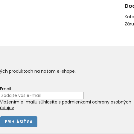
Do
Kate
Zár
ových produktoch na našom e-shope.
Email
Vložením e-mailu súhlasíte s
podmienkami ochrany osobných
údajov
PRIHLÁSIŤ SA