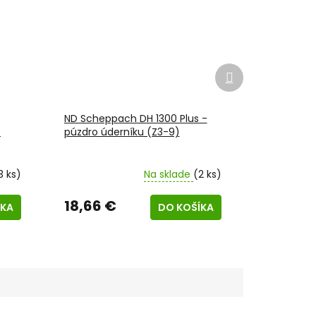
Ďalší
produkt
ND Scheppach DH 1300 Plus -
o
púzdro úderníku (Z3-9)
3 ks)
Na sklade
(2 ks)
18,66 €
ÍKA
DO KOŠÍKA