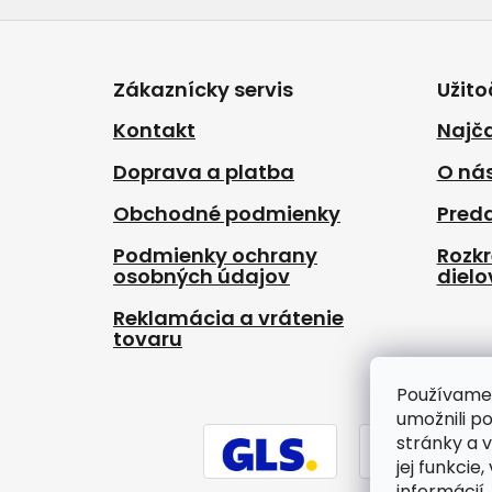
Z
á
p
Zákaznícky servis
Užito
ä
t
Kontakt
Najča
i
Doprava a platba
O ná
e
Obchodné podmienky
Pred
Podmienky ochrany
Rozk
osobných údajov
dielo
Reklamácia a vrátenie
tovaru
Používame
umožnili p
stránky a 
jej funkcie
informácií