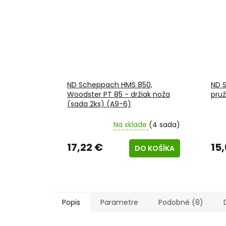
ND Scheppach HMS 850,
ND 
Woodster PT 85 - držiak noža
pruž
(sada 2ks) (A9-6)
Na sklade
(4 sada)
17,22 €
15
DO KOŠÍKA
Popis
Parametre
Podobné (8)