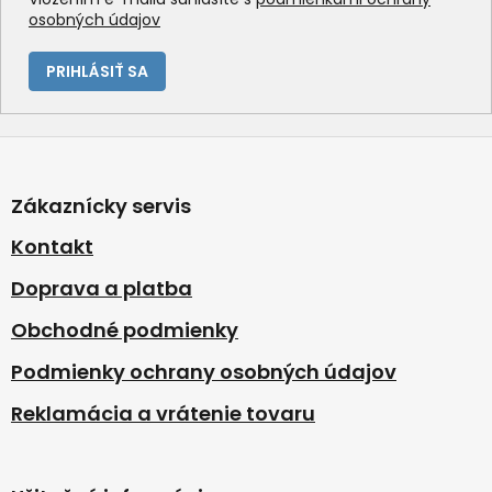
osobných údajov
PRIHLÁSIŤ SA
Z
á
p
Zákaznícky servis
ä
t
Kontakt
i
Doprava a platba
e
Obchodné podmienky
Podmienky ochrany osobných údajov
Reklamácia a vrátenie tovaru