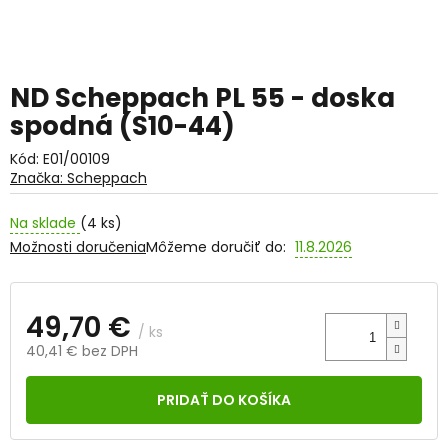
ND Scheppach PL 55 - doska
spodná (S10-44)
Kód:
E01/00109
Značka:
Scheppach
Na sklade
(4 ks)
Možnosti doručenia
Môžeme doručiť do:
11.8.2026
49,70 €
/ ks
40,41 € bez DPH
Jednotková
cena:
PRIDAŤ DO KOŠÍKA