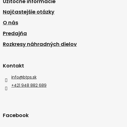
Užitočné informácie
Najčastejšie otázky
O nás
Predajňa
Rozkresy náhradných dielov
Kontakt
info
@
btps.sk
+421 948 882 689
Facebook