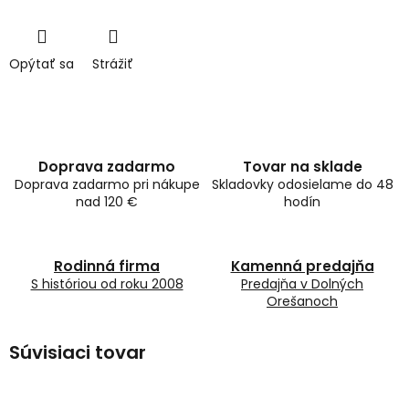
Opýtať sa
Strážiť
Doprava zadarmo
Tovar na sklade
Doprava zadarmo pri nákupe
Skladovky odosielame do 48
nad 120 €
hodín
Rodinná firma
Kamenná predajňa
S históriou od roku 2008
Predajňa v Dolných
Orešanoch
Súvisiaci tovar