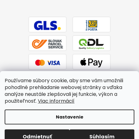
Používame súbory cookie, aby sme vám umožnili
pohodlné prehliadanie webovej stránky a vďaka
analýze neustále zlepšovali jej funkcie, výkon a
použiteľnosť.
Viac informácií
Vytvoril Shoptet
|
Upravil Balkys
Nastavenie
Copyright 2026
BTPS.sk
. Všetky práva vyhradené.
Upraviť
Odmietnuť
Súhlasím
nastavenie cookies