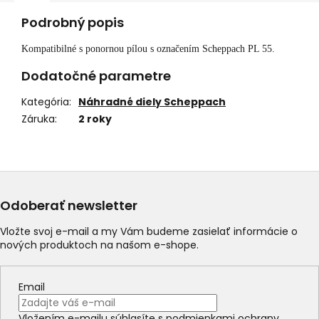
Podrobný popis
Kompatibilné s ponornou pílou s označením Scheppach PL 55.
Dodatočné parametre
Kategória
:
Náhradné diely Scheppach
Záruka
:
2 roky
Odoberať newsletter
Vložte svoj e-mail a my Vám budeme zasielať informácie o
nových produktoch na našom e-shope.
Email
Vložením e-mailu súhlasíte s
podmienkami ochrany