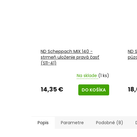
ND Scheppach MIX 140 -
ND S
strmeň uloženie pravá časť
púzd
(S11-41)
Na sklade
(1 ks)
14,35 €
18
DO KOŠÍKA
Popis
Parametre
Podobné (8)