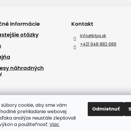
čné informácie
Kontakt
stejšie otázky
info
@
btps.sk
+421 948 882 689
s
ajňa
resy náhradných
v
 súbory cookie, aby sme vám
Odmietnuť
ohodlné prehliadanie webovej
vďaka analýze neustále zlepšovali
, výkon a použiteľnosť.
Viac