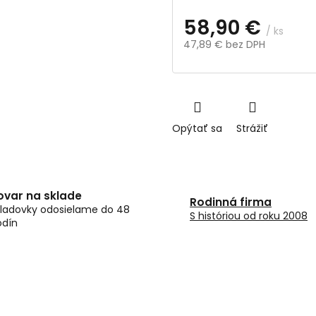
58,90 €
/ ks
47,89 € bez DPH
Jednotková
cena:
Opýtať sa
Strážiť
ovar na sklade
Rodinná firma
ladovky odosielame do 48
S históriou od roku 2008
odín