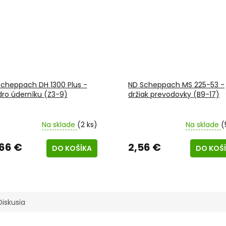
cheppach DH 1300 Plus -
ND Scheppach MS 225-53 -
ro úderníku (Z3-9)
držiak prevodovky (B9-17)
Na sklade
(2 ks)
Na sklade
(
,66 €
2,56 €
DO KOŠÍKA
DO KOŠ
Diskusia