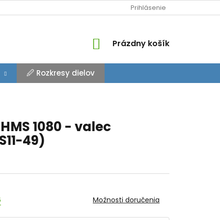
Prihlásenie
NÁKUPNÝ
Prázdny košík
KOŠÍK
🖉 Rozkresy dielov
HMS 1080 - valec
11-49)
6
Možnosti doručenia