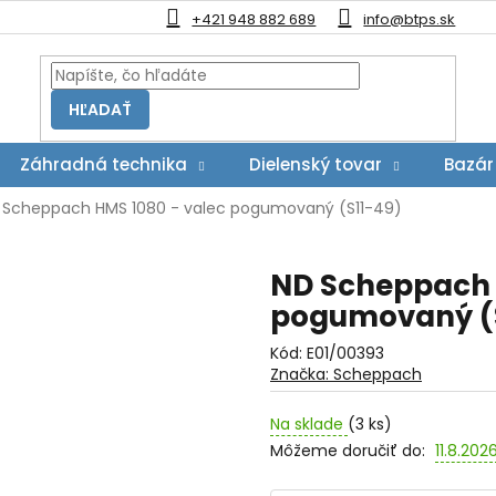
+421 948 882 689
info@btps.sk
HĽADAŤ
Záhradná technika
Dielenský tovar
Bazár
 Scheppach HMS 1080 - valec pogumovaný (S11-49)
ND Scheppach 
pogumovaný (S
Kód:
E01/00393
Značka:
Scheppach
Na sklade
(3 ks)
Môžeme doručiť do:
11.8.202