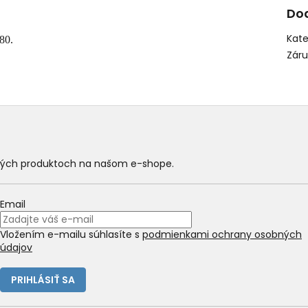
Do
Kate
80.
Zár
ových produktoch na našom e-shope.
Email
Vložením e-mailu súhlasíte s
podmienkami ochrany osobných
údajov
PRIHLÁSIŤ SA