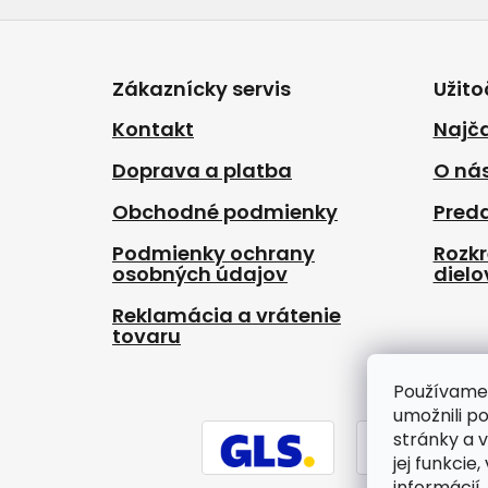
Z
á
p
Zákaznícky servis
Užito
ä
t
Kontakt
Najča
i
Doprava a platba
O ná
e
Obchodné podmienky
Pred
Podmienky ochrany
Rozk
osobných údajov
dielo
Reklamácia a vrátenie
tovaru
Používame
umožnili p
stránky a 
jej funkcie
informácií