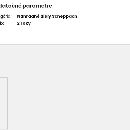
datočné parametre
gória
:
Náhradné diely Scheppach
uka
:
2 roky