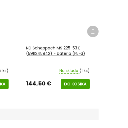
Ďalší
produkt
ND Scheppach MS 225-53 E
(5911245942) - batéria (F5-3)
5 ks)
Na sklade
(1 ks)
144,50 €
ÍKA
DO KOŠÍKA