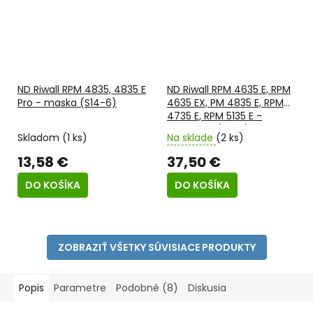
ND Riwall RPM 4835, 4835 E
ND Riwall RPM 4635 E, RPM
Pro - maska (S14-6)
4635 EX, PM 4835 E, RPM
4735 E, RPM 5135 E -
nabíjačka (K5-9)
Skladom
(1 ks)
Na sklade
(2 ks)
13,58 €
37,50 €
DO KOŠÍKA
DO KOŠÍKA
ZOBRAZIŤ VŠETKY SÚVISIACE PRODUKTY
Popis
Parametre
Podobné (8)
Diskusia