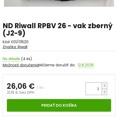
ND Riwall RPBV 26 - vak zberný
(J2-9)
Kód:
E01/01520
Značka:
Riwall
Na sklade
(4 ks)
Možnosti doručenia
Môžeme doručiť do:
12.8.2026
26,06 €
/ ks
21,19 € bez DPH
Jednotková
cena:
PRIDAŤ DO KOŠÍKA