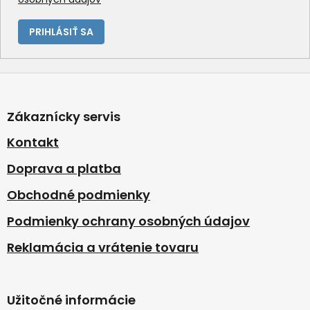
PRIHLÁSIŤ SA
Z
á
p
Zákaznícky servis
ä
t
Kontakt
i
Doprava a platba
e
Obchodné podmienky
Podmienky ochrany osobných údajov
Reklamácia a vrátenie tovaru
Užitočné informácie