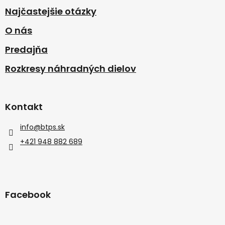
Najčastejšie otázky
O nás
Predajňa
Rozkresy náhradných dielov
Kontakt
info
@
btps.sk
+421 948 882 689
Facebook