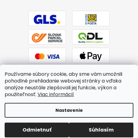
Používame súbory cookie, aby sme vám umožnili
pohodlné prehliadanie webovej stránky a vďaka
analýze neustále zlepšovali jej funkcie, výkon a
použiteľnosť.
Viac informácií
Vytvoril Shoptet
|
Upravil Balkys
Nastavenie
Copyright 2026
BTPS.sk
. Všetky práva vyhradené.
Upraviť
Odmietnuť
Súhlasím
nastavenie cookies