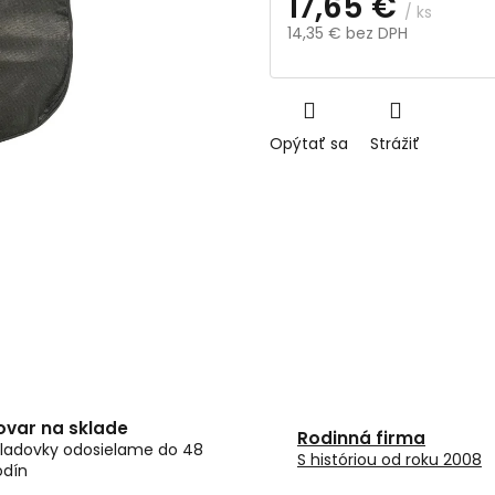
17,65 €
/ ks
14,35 € bez DPH
Jednotková
cena:
Opýtať sa
Strážiť
ovar na sklade
Rodinná firma
ladovky odosielame do 48
S históriou od roku 2008
odín