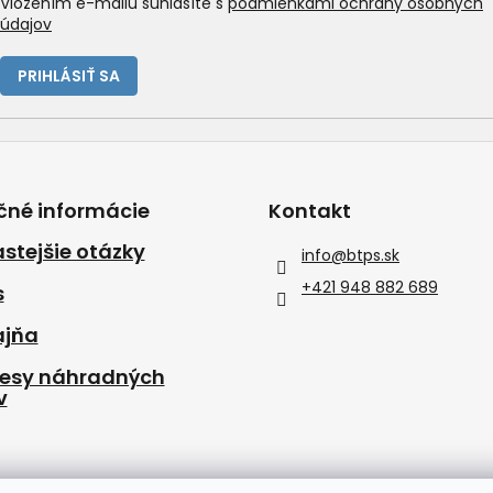
Vložením e-mailu súhlasíte s
podmienkami ochrany osobných
údajov
PRIHLÁSIŤ SA
čné informácie
Kontakt
stejšie otázky
info
@
btps.sk
+421 948 882 689
s
ajňa
resy náhradných
v