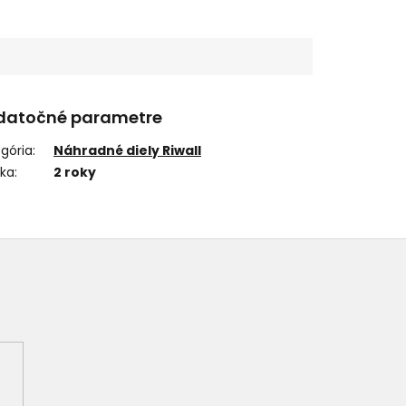
datočné parametre
gória
:
Náhradné diely Riwall
uka
:
2 roky