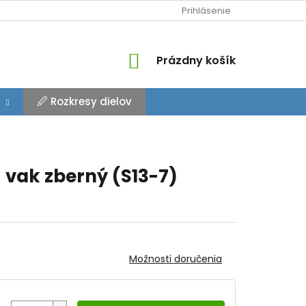
Prihlásenie
NÁKUPNÝ
Prázdny košík
KOŠÍK
🖉 Rozkresy dielov
 vak zberný (S13-7)
Možnosti doručenia