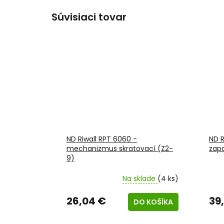
Súvisiaci tovar
ND Riwall RPT 6060 -
ND R
mechanizmus skratovací (Z2-
zapa
9)
Na sklade
(4 ks)
26,04 €
39
DO KOŠÍKA