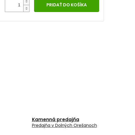
PRIDAŤ DO KOŠÍKA
Kamenná predajňa
Predajňa v Dolných Orešanoch