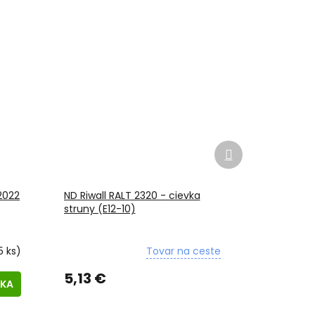
Ďalší
produkt
2022
ND Riwall RALT 2320 - cievka
struny (E12-10)
5 ks)
Tovar na ceste
5,13 €
ÍKA