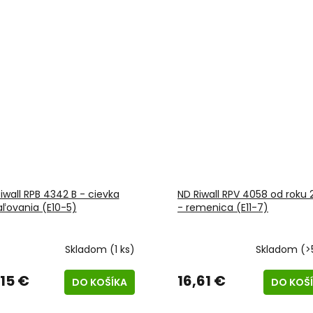
iwall RPB 4342 B - cievka
ND Riwall RPV 4058 od roku 
ľovania (E10-5)
- remenica (E11-7)
Skladom
(1 ks)
Skladom
(>
,15 €
16,61 €
DO KOŠÍKA
DO KOŠ