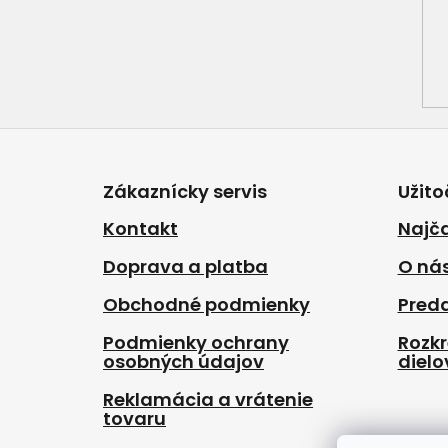
Z
á
p
Zákaznícky servis
Užito
ä
t
Kontakt
Najča
i
Doprava a platba
O ná
e
Obchodné podmienky
Pred
Podmienky ochrany
Rozk
osobných údajov
dielo
Reklamácia a vrátenie
tovaru