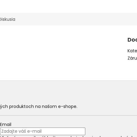
Diskusia
Do
Kate
Zár
ových produktoch na našom e-shope.
Email