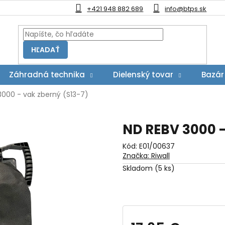
+421 948 882 689
info@btps.sk
HĽADAŤ
Záhradná technika
Dielenský tovar
Bazár
3000 - vak zberný (S13-7)
ND REBV 3000 -
Kód:
E01/00637
Značka:
Riwall
Skladom
(5 ks)