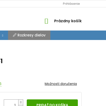
Prihlásenie
NÁKUPNÝ
Prázdny košík
KOŠÍK
🖉 Rozkresy dielov
1
6
Možnosti doručenia
PRIDAŤ DO KOŠÍKA