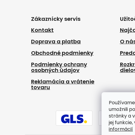
Z
á
p
Zákaznícky servis
Užito
ä
t
Kontakt
Najča
i
Doprava a platba
O ná
e
Obchodné podmienky
Pred
Podmienky ochrany
Rozk
osobných údajov
dielo
Reklamácia a vrátenie
tovaru
Používame
umožnili p
stránky a 
jej funkcie
informácií