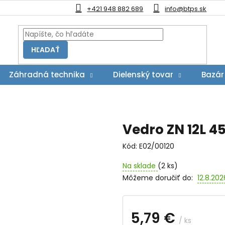
+421 948 882 689
info@btps.sk
HĽADAŤ
Záhradná technika
Dielenský tovar
Bazár
Vedro ZN 12L 45
Kód:
E02/00120
Na sklade
(2 ks)
Môžeme doručiť do:
12.8.202
5,79 €
/ ks