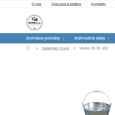
Prejsť
O nás
Doprava a platba
Kontakty
na
obsah
Domáce potreby
Náhradné diely
Domov
Dielenský tovar
Vedro ZN 12L 451