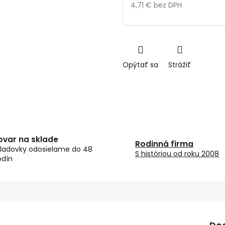
4,71 € bez DPH
Jednotková
cena:
Opýtať sa
Strážiť
ovar na sklade
Rodinná firma
ladovky odosielame do 48
S históriou od roku 2008
odín