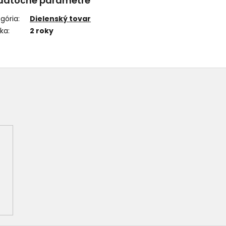
datočné parametre
gória
:
Dielenský tovar
uka
:
2 roky