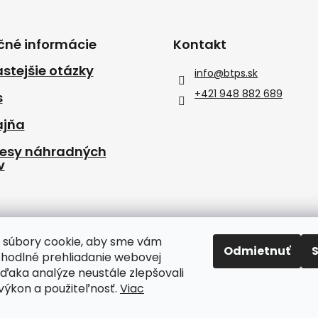
čné informácie
Kontakt
stejšie otázky
info
@
btps.sk
+421 948 882 689
s
ajňa
resy náhradných
v
 súbory cookie, aby sme vám
Odmietnuť
ohodlné prehliadanie webovej
vďaka analýze neustále zlepšovali
, výkon a použiteľnosť.
Viac