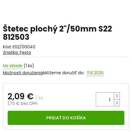
Štetec plochý 2"/50mm S22
812503
Kód:
E02/00040
Značka:
Festa
Na sklade
(1 ks)
Možnosti doručenia
Môžeme doručiť do:
11.8.2026
2,09 €
/ ks
1,70 € bez DPH
Jednotková
cena:
PRIDAŤ DO KOŠÍKA