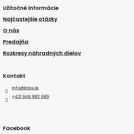
Užitočné informácie
Najčastejšie otázky
O nás
Predajňa
Rozkresy náhradných dielov
Kontakt
info
@
btps.sk
+421 948 882 689
Facebook