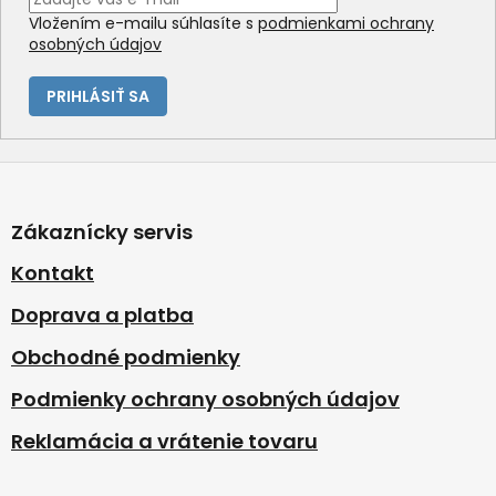
Vložením e-mailu súhlasíte s
podmienkami ochrany
osobných údajov
PRIHLÁSIŤ SA
Z
á
p
Zákaznícky servis
ä
t
Kontakt
i
Doprava a platba
e
Obchodné podmienky
Podmienky ochrany osobných údajov
Reklamácia a vrátenie tovaru