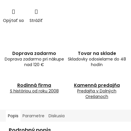
Opýtať sa
Strážiť
Doprava zadarmo
Tovar na sklade
Doprava zadarmo pri nákupe
Skladovky odosielame do 48
nad 120 €
hodín
Rodinná firma
Kamenná predajňa
S históriou od roku 2008
Predajňa v Dolných
Orešanoch
Popis
Parametre
Diskusia
Podrobný popis