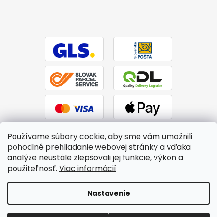
Používame súbory cookie, aby sme vám umožnili
pohodlné prehliadanie webovej stránky a vďaka
analýze neustále zlepšovali jej funkcie, výkon a
použiteľnosť.
Viac informácií
Vytvoril Shoptet
|
Upravil Balkys
Nastavenie
Copyright 2026
BTPS.sk
. Všetky práva vyhradené.
Upraviť