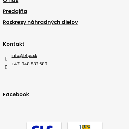
O nás
Predajňa
Rozkresy náhradných dielov
Kontakt
info
@
btps.sk
+421 948 882 689
Facebook