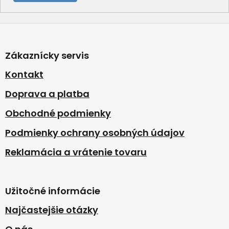
Z
á
p
Zákaznícky servis
ä
t
Kontakt
i
Doprava a platba
e
Obchodné podmienky
Podmienky ochrany osobných údajov
Reklamácia a vrátenie tovaru
Užitočné informácie
Najčastejšie otázky