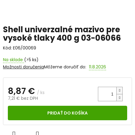
Shell univerzalné mazivo pre
vysoké tlaky 400 g 03-06066
Kód:
E06/00069
Na sklade
(>5 ks)
Možnosti doručenia
Môžeme doručiť do:
11.8.2026
8,87 €
/ ks
7,21 € bez DPH
Jednotková
cena:
PRIDAŤ DO KOŠÍKA