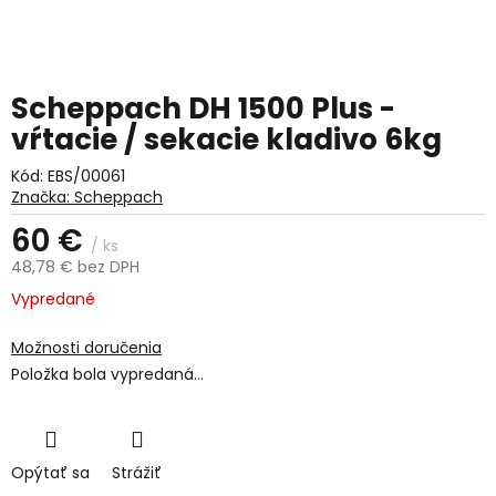
Scheppach DH 1500 Plus -
vŕtacie / sekacie kladivo 6kg
Kód:
EBS/00061
Značka:
Scheppach
60 €
/ ks
48,78 € bez DPH
Jednotková
Vypredané
cena:
Možnosti doručenia
Položka bola vypredaná…
Opýtať sa
Strážiť