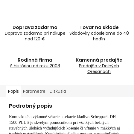
Doprava zadarmo
Tovar na sklade
Doprava zadarmo pri nákupe
Skladovky odosielame do 48
nad 120 €
hodín
Rodinná firma
Kamenná predajňa
S históriou od roku 2008
Predajňa v Dolných
Orešanoch
Popis
Parametre
Diskusia
Podrobný popis
Kompaktné a výkonné vŕtacie a sekacie kladivo Scheppach DH
1500 PLUS je skvelým pomocníkom pri všetkých bežných
stavebných úlohách vyžadujúcich kosenie či vŕtanie v mäkkých aj
tvrdých materiáloch. Kombinácia silného motora, nastaviteľných