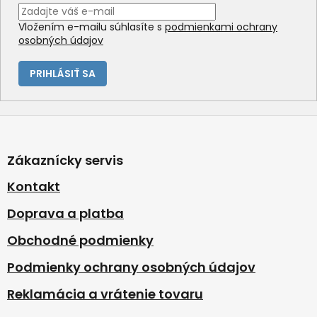
Vložením e-mailu súhlasíte s
podmienkami ochrany
osobných údajov
PRIHLÁSIŤ SA
Z
á
p
Zákaznícky servis
ä
t
Kontakt
i
Doprava a platba
e
Obchodné podmienky
Podmienky ochrany osobných údajov
Reklamácia a vrátenie tovaru