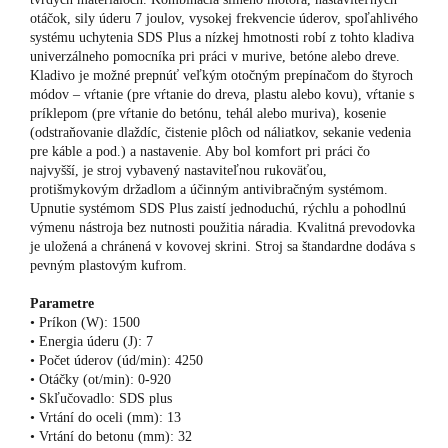
otáčok, sily úderu 7 joulov, vysokej frekvencie úderov, spoľahlivého
systému uchytenia SDS Plus a nízkej hmotnosti robí z tohto kladiva
univerzálneho pomocníka pri práci v murive, betóne alebo dreve.
Kladivo je možné prepnúť veľkým otočným prepínačom do štyroch
módov – vŕtanie (pre vŕtanie do dreva, plastu alebo kovu), vŕtanie s
príklepom (pre vŕtanie do betónu, tehál alebo muriva), kosenie
(odstraňovanie dlaždíc, čistenie plôch od náliatkov, sekanie vedenia
pre káble a pod.) a nastavenie. Aby bol komfort pri práci čo
najvyšší, je stroj vybavený nastaviteľnou rukoväťou,
protišmykovým držadlom a účinným antivibračným systémom.
Upnutie systémom SDS Plus zaistí jednoduchú, rýchlu a pohodlnú
výmenu nástroja bez nutnosti použitia náradia. Kvalitná prevodovka
je uložená a chránená v kovovej skrini. Stroj sa štandardne dodáva s
pevným plastovým kufrom.
Parametre
• Príkon (W): 1500
• Energia úderu (J): 7
• Počet úderov (úd/min): 4250
• Otáčky (ot/min): 0-920
• Skľučovadlo: SDS plus
• Vrtání do oceli (mm): 13
• Vrtání do betonu (mm): 32