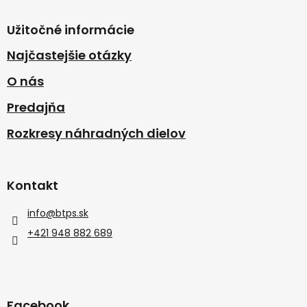
Užitočné informácie
Najčastejšie otázky
O nás
Predajňa
Rozkresy náhradných dielov
Kontakt
info
@
btps.sk
+421 948 882 689
Facebook