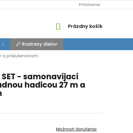
Prihlásenie
NÁKUPNÝ
Prázdny košík
KOŠÍK
🖉 Rozkresy dielov
m a príslušenstvom
 SET - samonavíjací
adnou hadicou 27 m a
m
Možnosti doručenia