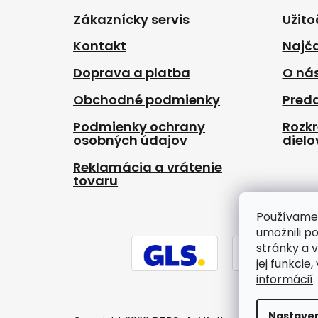
p
Zákaznícky servis
Užito
ä
t
Kontakt
Najča
i
Doprava a platba
O ná
e
Obchodné podmienky
Pred
Podmienky ochrany
Rozk
osobných údajov
dielo
Reklamácia a vrátenie
tovaru
Používame
umožnili p
stránky a 
jej funkcie
informácií
Nastave