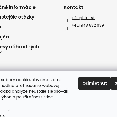
čné informácie
Kontakt
stejšie otázky
info
@
btps.sk
+421 948 882 689
s
ajňa
resy náhradných
v
 súbory cookie, aby sme vám
Odmietnuť
ohodlné prehliadanie webovej
vďaka analýze neustále zlepšovali
, výkon a použiteľnosť.
Viac
nie