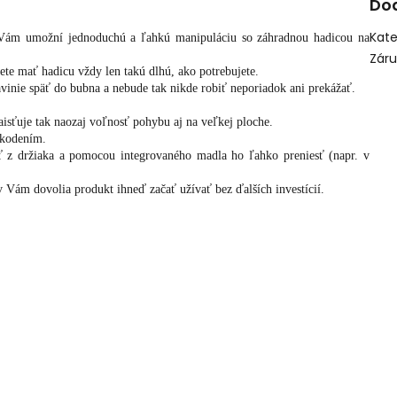
Do
Kate
 Vám umožní jednoduchú a ľahkú manipuláciu so záhradnou hadicou na
Zár
ete mať hadicu vždy len takú dlhú, ako potrebujete.
vinie späť do bubna a nebude tak nikde robiť neporiadok ani prekážať.
zaisťuje tak naozaj voľnosť pohybu aj na veľkej ploche.
škodením.
 z držiaka a pomocou integrovaného madla ho ľahko preniesť (napr. v
Vám dovolia produkt ihneď začať užívať bez ďalších investícií.