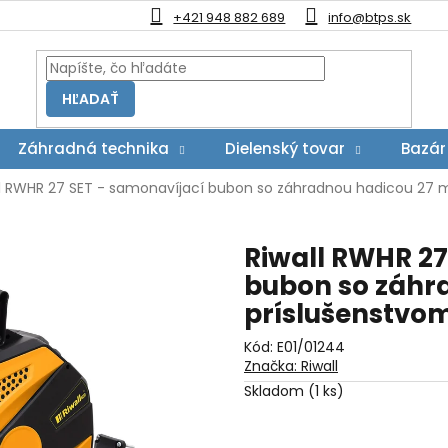
+421 948 882 689
info@btps.sk
HĽADAŤ
Záhradná technika
Dielenský tovar
Bazár
ll RWHR 27 SET - samonavíjací bubon so záhradnou hadicou 27 
Riwall RWHR 27
bubon so záhr
príslušenstvo
Kód:
E01/01244
Značka:
Riwall
Skladom
(1 ks)