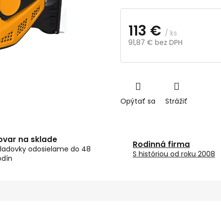
113 €
/ ks
91,87 € bez DPH
Jednotková
cena:
Opýtať sa
Strážiť
ovar na sklade
Rodinná firma
ladovky odosielame do 48
S históriou od roku 2008
odín