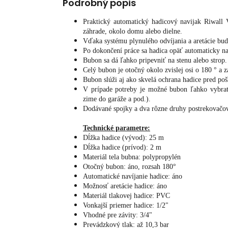
Podrobný popis
Praktický automatický hadicový navijak Riwall
záhrade, okolo domu alebo dielne.
Vďaka systému plynulého odvíjania a aretácie bud
Po dokončení práce sa hadica opäť automaticky na
Bubon sa dá ľahko pripevniť na stenu alebo strop.
Celý bubon je otočný okolo zvislej osi o 180 ° a 
Bubon slúži aj ako skvelá ochrana hadice pred po
V prípade potreby je možné bubon ľahko vybrať
zime do garáže a pod.).
Dodávané spojky a dva rôzne druhy postrekovačov 
Technické parametre:
Dĺžka hadice (vývod): 25 m
Dĺžka hadice (prívod): 2 m
Materiál tela bubna: polypropylén
Otočný bubon: áno, rozsah 180°
Automatické navíjanie hadice: áno
Možnosť aretácie hadice: áno
Materiál tlakovej hadice: PVC
Vonkajší priemer hadice: 1/2"
Vhodné pre závity: 3/4"
Prevádzkový tlak: až 10,3 bar