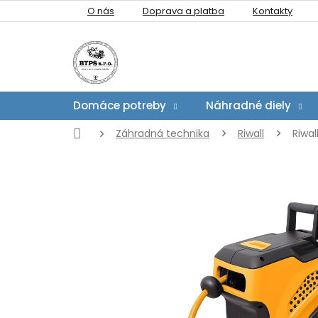
Prejsť
O nás
Doprava a platba
Kontakty
na
obsah
Domáce potreby
Náhradné diely
Domov
Záhradná technika
Riwall
Riwa