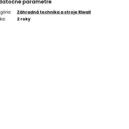
datočné parametre
gória
:
Záhradná technika a stroje Riwall
uka
:
2 roky